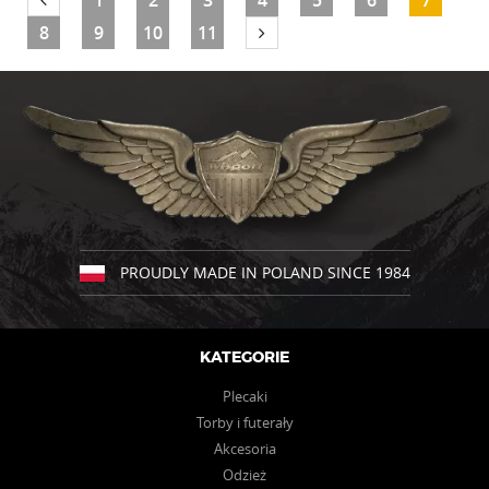
1
2
3
4
5
6
7
wariantów.
8
9
10
11
Opcje
można
wybrać
na
stronie
produktu
PROUDLY MADE IN POLAND SINCE 1984
KATEGORIE
Plecaki
Torby i futerały
Akcesoria
Odzież