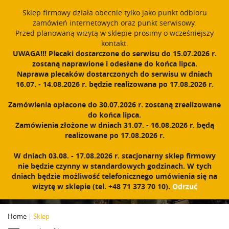
window.dataLayer = window.dataLayer || []; function gtag()
Sklep firmowy działa obecnie tylko jako punkt odbioru
{dataLayer.push(arguments);} gtag('js', new Date()); gtag('config',
zamówień internetowych oraz punkt serwisowy.
'UA-11892555-1');
Przed planowaną wizytą w sklepie prosimy o wcześniejszy
Polski
PROUDLY MADE IN POLAND SINCE 1984
kontakt.
UWAGA!!! Plecaki dostarczone do serwisu do 15.07.2026 r.
zostaną naprawione i odesłane do końca lipca.
Zarejestruj się
Zaloguj się
0
Naprawa plecaków dostarczonych do serwisu w dniach
16.07. - 14.08.2026 r. będzie realizowana po 17.08.2026 r.
N
a
Zamówienia opłacone do 30.07.2026 r. zostaną zrealizowane
w
do końca lipca.
i
Zamówienia złożone w dniach 31.07. - 16.08.2026 r. będą
g
realizowane po 17.08.2026 r.
a
c
PRODUKTY
W dniach 03.08. - 17.08.2026 r. stacjonarny sklep firmowy
j
nie będzie czynny w standardowych godzinach. W tych
a
dniach będzie możliwość telefonicznego umówienia się na
wizytę w sklepie (tel. +48 71 373 70 10).
Odrzuć
Home
|
Sklep