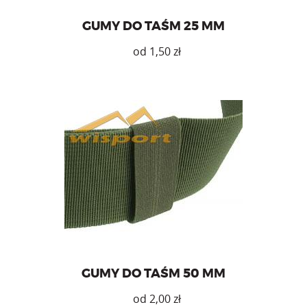
GUMY DO TAŚM 25 MM
zł
Ten
produkt
ma
wiele
wariantów.
Opcje
można
Gumy do organizacji taśm o szerokości 50 mm.
wybrać
na
stronie
produktu
GUMY DO TAŚM 50 MM
zł