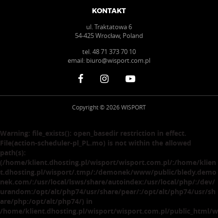
KONTAKT
ul. Traktatowa 6
54-425 Wrocław, Poland
tel.
48 71 373 70 10
email:
biuro@wisport.com.pl
Copyright © 2026 WISPORT
Warning
: file_exists(): open_basedir restriction in effect.
File(action-scheduler-pl_PL.mo) is not within the allowed
path(s):
(/home/klient.dhosting.pl/wisport/wisport.com.pl/:/home/klien
t.dhosting.pl/wisport/.tmp/:/demonek/www/public/bledy.demo
nek.com/:/usr/local/lsws/share/autoindex:/usr/local/php/:/dev/
urandom:/opt/alt/php74/usr/share/pear/:/opt/alt/php74/usr/sh
are/php:/opt/alt/php74/) in
/home/klient.dhosting.pl/wisport/wisport.com.pl/public_html/w