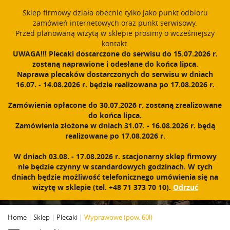
window.dataLayer = window.dataLayer || []; function gtag()
Sklep firmowy działa obecnie tylko jako punkt odbioru
{dataLayer.push(arguments);} gtag('js', new Date()); gtag('config',
zamówień internetowych oraz punkt serwisowy.
'UA-11892555-1');
Przed planowaną wizytą w sklepie prosimy o wcześniejszy
Polski
PROUDLY MADE IN POLAND SINCE 1984
kontakt.
UWAGA!!! Plecaki dostarczone do serwisu do 15.07.2026 r.
zostaną naprawione i odesłane do końca lipca.
Zarejestruj się
Zaloguj się
0
Naprawa plecaków dostarczonych do serwisu w dniach
16.07. - 14.08.2026 r. będzie realizowana po 17.08.2026 r.
N
a
Zamówienia opłacone do 30.07.2026 r. zostaną zrealizowane
w
do końca lipca.
i
Zamówienia złożone w dniach 31.07. - 16.08.2026 r. będą
g
realizowane po 17.08.2026 r.
a
c
WYPRAWOWE (POW. 60L)
W dniach 03.08. - 17.08.2026 r. stacjonarny sklep firmowy
j
nie będzie czynny w standardowych godzinach. W tych
a
dniach będzie możliwość telefonicznego umówienia się na
wizytę w sklepie (tel. +48 71 373 70 10).
Odrzuć
Home
|
Sklep
|
Plecaki
|
Wyprawowe (pow. 60l)