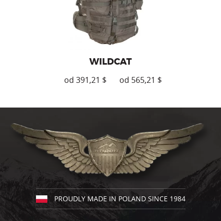
stronie
produktu
WILDCAT
$
$
Ten
produkt
ma
wiele
wariantów.
Opcje
można
wybrać
na
stronie
produktu
PROUDLY MADE IN POLAND SINCE 1984