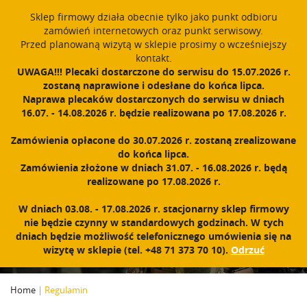
window.dataLayer = window.dataLayer || []; function gtag()
Sklep firmowy działa obecnie tylko jako punkt odbioru
{dataLayer.push(arguments);} gtag('js', new Date()); gtag('config',
zamówień internetowych oraz punkt serwisowy.
'UA-11892555-1');
Przed planowaną wizytą w sklepie prosimy o wcześniejszy
Polski
PROUDLY MADE IN POLAND SINCE 1984
kontakt.
UWAGA!!! Plecaki dostarczone do serwisu do 15.07.2026 r.
zostaną naprawione i odesłane do końca lipca.
Zarejestruj się
Zaloguj się
0
Naprawa plecaków dostarczonych do serwisu w dniach
16.07. - 14.08.2026 r. będzie realizowana po 17.08.2026 r.
N
a
Zamówienia opłacone do 30.07.2026 r. zostaną zrealizowane
w
do końca lipca.
i
Zamówienia złożone w dniach 31.07. - 16.08.2026 r. będą
g
realizowane po 17.08.2026 r.
a
c
REGULAMIN
W dniach 03.08. - 17.08.2026 r. stacjonarny sklep firmowy
j
nie będzie czynny w standardowych godzinach. W tych
a
dniach będzie możliwość telefonicznego umówienia się na
wizytę w sklepie (tel. +48 71 373 70 10).
Odrzuć
Home
|
Regulamin