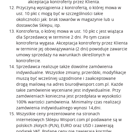
akceptacja kontroferty przez Klienta.
Przyczyną wystąpienia z kontrofertą, o której mowa w
ust. 10 pkt c mogą być w szczególności takie
okoliczności jak: brak towarów w magazynie lub u
dostawców Sklepu, itp.
Kontroferta, o której mowa w ust. 10 pkt c jest wiążąca
dla Sprzedawcę w terminie 2 dni. Po tym czasie
kontroferta wygasa. Akceptacja kontroferty przez Klienta
w terminie jej obowiązywania (2 dni) powoduje zawarcie
umowy sprzedaży na warunkach określonych w
kontrofercie.
Sprzedawca realizuje także dowolne zamówienia
indywidualne. Wszystkie zmiany, przeróbki, modyfikacje
muszą być wcześniej uzgodnione i zaakceptowane
drogą mailową na adres
biuro@wisport.com.pl
. Każde
takie zamówienie wyceniane jest indywidualnie. Przy
zamówieniach konieczna jest przedpłata w wysokości
100% wartości zamówienia. Minimalny czas realizacji
zamówienia indywidualnego wynosi 14,dni.
Wszystkie ceny prezentowane na stronach
internetowych Sklepu Wisport.com.pl podawane są w
polskich złotych (PLN), EURO oraz USD i zawierają
podatek VAT. Podane ceny nie zawierają kosztów