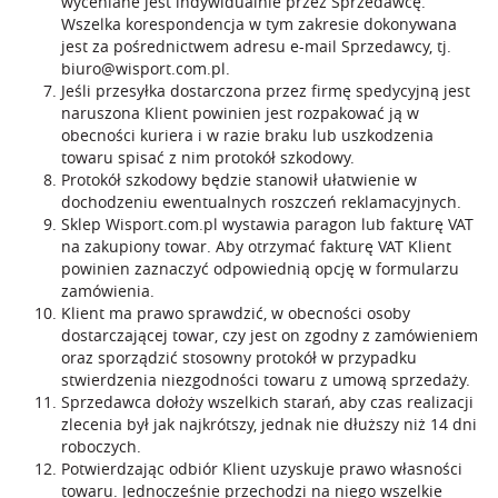
wyceniane jest indywidualnie przez Sprzedawcę.
Wszelka korespondencja w tym zakresie dokonywana
jest za pośrednictwem adresu e-mail Sprzedawcy, tj.
biuro@wisport.com.pl
.
Jeśli przesyłka dostarczona przez firmę spedycyjną jest
naruszona Klient powinien jest rozpakować ją w
obecności kuriera i w razie braku lub uszkodzenia
towaru spisać z nim protokół szkodowy.
Protokół szkodowy będzie stanowił ułatwienie w
dochodzeniu ewentualnych roszczeń reklamacyjnych.
Sklep Wisport.com.pl wystawia paragon lub fakturę VAT
na zakupiony towar. Aby otrzymać fakturę VAT Klient
powinien zaznaczyć odpowiednią opcję w formularzu
zamówienia.
Klient ma prawo sprawdzić, w obecności osoby
dostarczającej towar, czy jest on zgodny z zamówieniem
oraz sporządzić stosowny protokół w przypadku
stwierdzenia niezgodności towaru z umową sprzedaży.
Sprzedawca dołoży wszelkich starań, aby czas realizacji
zlecenia był jak najkrótszy, jednak nie dłuższy niż 14 dni
roboczych.
Potwierdzając odbiór Klient uzyskuje prawo własności
towaru. Jednocześnie przechodzi na niego wszelkie