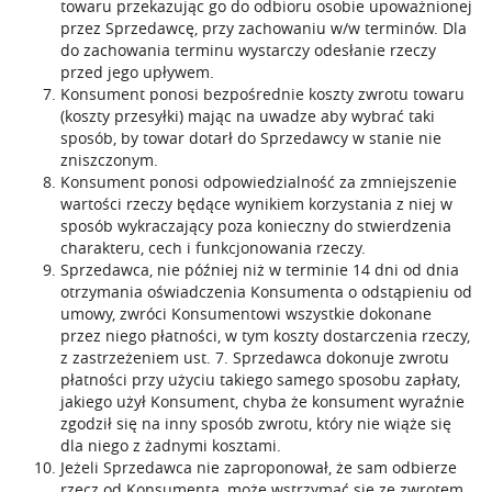
towaru przekazując go do odbioru osobie upoważnionej
przez Sprzedawcę, przy zachowaniu w/w terminów. Dla
do zachowania terminu wystarczy odesłanie rzeczy
przed jego upływem.
Konsument ponosi bezpośrednie koszty zwrotu towaru
(koszty przesyłki) mając na uwadze aby wybrać taki
sposób, by towar dotarł do Sprzedawcy w stanie nie
zniszczonym.
Konsument ponosi odpowiedzialność za zmniejszenie
wartości rzeczy będące wynikiem korzystania z niej w
sposób wykraczający poza konieczny do stwierdzenia
charakteru, cech i funkcjonowania rzeczy.
Sprzedawca, nie później niż w terminie 14 dni od dnia
otrzymania oświadczenia Konsumenta o odstąpieniu od
umowy, zwróci Konsumentowi wszystkie dokonane
przez niego płatności, w tym koszty dostarczenia rzeczy,
z zastrzeżeniem ust. 7. Sprzedawca dokonuje zwrotu
płatności przy użyciu takiego samego sposobu zapłaty,
jakiego użył Konsument, chyba że konsument wyraźnie
zgodził się na inny sposób zwrotu, który nie wiąże się
dla niego z żadnymi kosztami.
Jeżeli Sprzedawca nie zaproponował, że sam odbierze
rzecz od Konsumenta, może wstrzymać się ze zwrotem