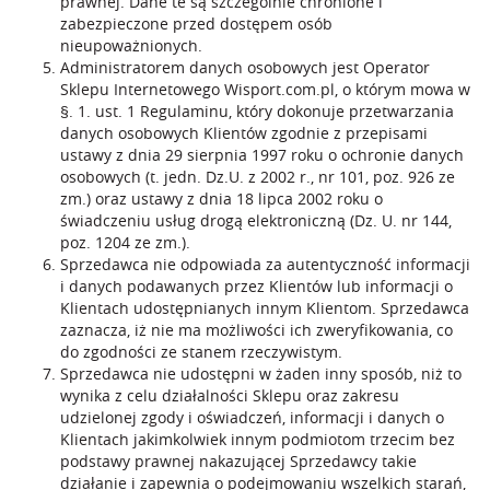
prawnej. Dane te są szczególnie chronione i
zabezpieczone przed dostępem osób
nieupoważnionych.
Administratorem danych osobowych jest Operator
Sklepu Internetowego Wisport.com.pl, o którym mowa w
§. 1. ust. 1 Regulaminu, który dokonuje przetwarzania
danych osobowych Klientów zgodnie z przepisami
ustawy z dnia 29 sierpnia 1997 roku o ochronie danych
osobowych (t. jedn. Dz.U. z 2002 r., nr 101, poz. 926 ze
zm.) oraz ustawy z dnia 18 lipca 2002 roku o
świadczeniu usług drogą elektroniczną (Dz. U. nr 144,
poz. 1204 ze zm.).
Sprzedawca nie odpowiada za autentyczność informacji
i danych podawanych przez Klientów lub informacji o
Klientach udostępnianych innym Klientom. Sprzedawca
zaznacza, iż nie ma możliwości ich zweryfikowania, co
do zgodności ze stanem rzeczywistym.
Sprzedawca nie udostępni w żaden inny sposób, niż to
wynika z celu działalności Sklepu oraz zakresu
udzielonej zgody i oświadczeń, informacji i danych o
Klientach jakimkolwiek innym podmiotom trzecim bez
podstawy prawnej nakazującej Sprzedawcy takie
działanie i zapewnia o podejmowaniu wszelkich starań,