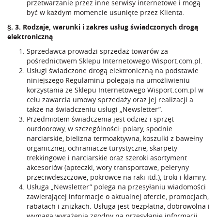
przetwarzanie przez inne serwisy internetowe i mogą
być w każdym momencie usunięte przez Klienta.
§. 3. Rodzaje, warunki i zakres usług świadczonych drogą
elektroniczną
Sprzedawca prowadzi sprzedaż towarów za
pośrednictwem Sklepu Internetowego Wisport.com.pl.
Usługi świadczone drogą elektroniczną na podstawie
niniejszego Regulaminu polegają na umożliwieniu
korzystania ze Sklepu Internetowego Wisport.com.pl w
celu zawarcia umowy sprzedaży oraz jej realizacji a
także na świadczeniu usługi „Newsletter”.
Przedmiotem świadczenia jest odzież i sprzęt
outdoorowy, w szczególności: polary, spodnie
narciarskie, bielizna termoaktywna, koszulki z bawełny
organicznej, ochraniacze turystyczne, skarpety
trekkingowe i narciarskie oraz szeroki asortyment
akcesoriów (apteczki, wory transportowe, peleryny
przeciwdeszczowe, pokrowce na raki itd.), troki i klamry.
Usługa „Newsletter” polega na przesyłaniu wiadomości
zawierającej informacje o aktualnej ofercie, promocjach,
rabatach i zniżkach. Usługa jest bezpłatna, dobrowolna i
wymaga wyrażenia zgodny na przesyłanie informacji