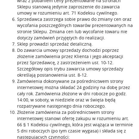
wraz z podaniem ceny prezentowane na stronach
Sklepu stanowią jedynie zaproszenie do zawarcia
umowy w rozumieniu art. 71 Kodeksu cywilnego.
Sprzedawca zastrzega sobie prawo do zmiany cen oraz
wycofania poszczególnych towarów prezentowanych na
stronie Sklepu. Zmiana cen lub wycofanie towaru nie
dotyczy zamówień przyjętych do realizacji.
Sklep prowadzi sprzedaż detaliczną.
Do zawarcia umowy sprzedaży dochodzi poprzez
złożenie zamówienia przez Klienta i jego akceptacji
przez Sprzedawcę, z zastrzeżeniem ust. 10-12.
Szczegółowy opis trybu zawarcia umowy sprzedaży
określają postanowienia ust. 8-12.
Zamówienia dokonywane za pośrednictwem strony
internetowej można składać 24 godziny na dobę przez
cały rok. Zamówienia złożone w dni robocze po godz.
14:00, w soboty, w niedziele oraz w święta będą
rozpatrywane następnego dnia roboczego.
Złożenie zamówienia za pośrednictwem strony
internetowej stanowi ofertę zakupu w rozumieniu art.
66 § 1 Kodeksu cywilnego, która jest wiążąca w terminie
5 dni roboczych (po tym czasie wygasa) i składa się z
następujących czynności: