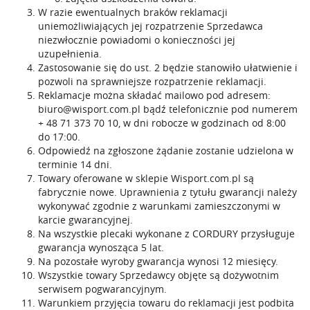
W razie ewentualnych braków reklamacji
uniemożliwiających jej rozpatrzenie Sprzedawca
niezwłocznie powiadomi o konieczności jej
uzupełnienia.
Zastosowanie się do ust. 2 będzie stanowiło ułatwienie i
pozwoli na sprawniejsze rozpatrzenie reklamacji.
Reklamacje można składać mailowo pod adresem:
biuro@wisport.com.pl
bądź telefonicznie pod numerem
+ 48 71 373 70 10
, w dni robocze w godzinach od 8:00
do 17:00.
Odpowiedź na zgłoszone żądanie zostanie udzielona w
terminie 14 dni.
Towary oferowane w sklepie Wisport.com.pl są
fabrycznie nowe. Uprawnienia z tytułu gwarancji należy
wykonywać zgodnie z warunkami zamieszczonymi w
karcie gwarancyjnej.
Na wszystkie plecaki wykonane z CORDURY przysługuje
gwarancja wynosząca 5 lat.
Na pozostałe wyroby gwarancja wynosi 12 miesięcy.
Wszystkie towary Sprzedawcy objęte są dożywotnim
serwisem pogwarancyjnym.
Warunkiem przyjęcia towaru do reklamacji jest podbita