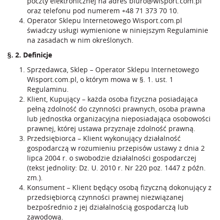
poczty elektronicznej na adres
biuro@wisport.com.pl
oraz telefonu pod numerem
+48 71 373 70 10
.
Operator Sklepu Internetowego Wisport.com.pl
świadczy usługi wymienione w niniejszym Regulaminie
na zasadach w nim określonych.
§. 2. Definicje
Sprzedawca, Sklep – Operator Sklepu Internetowego
Wisport.com.pl, o którym mowa w §. 1. ust. 1
Regulaminu.
Klient, Kupujący – każda osoba fizyczna posiadająca
pełną zdolność do czynności prawnych, osoba prawna
lub jednostka organizacyjna nieposiadająca osobowości
prawnej, której ustawa przyznaje zdolność prawną.
Przedsiębiorca – Klient wykonujący działalność
gospodarczą w rozumieniu przepisów ustawy z dnia 2
lipca 2004 r. o swobodzie działalności gospodarczej
(tekst jednolity: Dz. U. 2010 r. Nr 220 poz. 1447 z późn.
zm.).
Konsument – Klient będący osobą fizyczną dokonujący z
przedsiębiorcą czynności prawnej niezwiązanej
bezpośrednio z jej działalnością gospodarczą lub
zawodową.