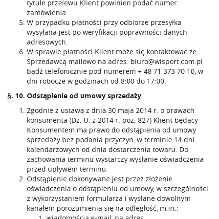
tytule przelewu Klient powinien podać numer
zamówienia.
W przypadku płatności przy odbiorze przesyłka
wysyłana jest po weryfikacji poprawności danych
adresowych.
W sprawie płatności Klient może się kontaktować ze
Sprzedawcą mailowo na adres:
biuro@wisport.com.pl
bądź telefonicznie pod numerem
+ 48 71 373 70 10
, w
dni robocze w godzinach od 8:00 do 17:00.
§. 10. Odstąpienie od umowy sprzedaży
Zgodnie z ustawą z dnia 30 maja 2014 r. o prawach
konsumenta (Dz. U. z 2014 r. poz. 827) Klient będący
Konsumentem ma prawo do odstąpienia od umowy
sprzedaży bez podania przyczyn, w terminie 14 dni
kalendarzowych od dnia dostarczenia towaru. Do
zachowania terminu wystarczy wysłanie oświadczenia
przed upływem terminu.
Odstąpienie dokonywane jest przez złożenie
oświadczenia o odstąpieniu od umowy, w szczególności
z wykorzystaniem formularza i wysłane dowolnym
kanałem porozumienia się na odległość, m.in.:
wiadomością e-mail, na adres