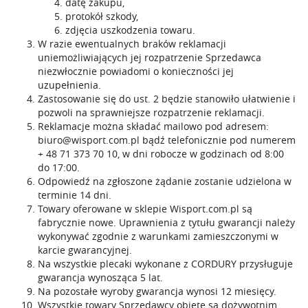
datę zakupu,
protokół szkody,
zdjęcia uszkodzenia towaru.
W razie ewentualnych braków reklamacji
uniemożliwiających jej rozpatrzenie Sprzedawca
niezwłocznie powiadomi o konieczności jej
uzupełnienia.
Zastosowanie się do ust. 2 będzie stanowiło ułatwienie i
pozwoli na sprawniejsze rozpatrzenie reklamacji.
Reklamacje można składać mailowo pod adresem:
biuro@wisport.com.pl
bądź telefonicznie pod numerem
+ 48 71 373 70 10
, w dni robocze w godzinach od 8:00
do 17:00.
Odpowiedź na zgłoszone żądanie zostanie udzielona w
terminie 14 dni.
Towary oferowane w sklepie Wisport.com.pl są
fabrycznie nowe. Uprawnienia z tytułu gwarancji należy
wykonywać zgodnie z warunkami zamieszczonymi w
karcie gwarancyjnej.
Na wszystkie plecaki wykonane z CORDURY przysługuje
gwarancja wynosząca 5 lat.
Na pozostałe wyroby gwarancja wynosi 12 miesięcy.
Wszystkie towary Sprzedawcy objęte są dożywotnim