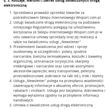
§. 3. Rodzaje, warunki i zakres usług świadczonych drogą
elektroniczną
Sprzedawca prowadzi sprzedaż towarów za
pośrednictwem Sklepu Internetowego Wisport.com.pl.
Usługi świadczone drogą elektroniczną na podstawie
niniejszego Regulaminu polegają na umożliwieniu
korzystania ze Sklepu Internetowego Wisport.com.pl w
celu zawarcia umowy sprzedaży oraz jej realizacji a
także na świadczeniu usługi „Newsletter”.
Przedmiotem świadczenia jest odzież i sprzęt
outdoorowy, w szczególności: polary, spodnie
narciarskie, bielizna termoaktywna, koszulki z bawełny
organicznej, ochraniacze turystyczne, skarpety
trekkingowe i narciarskie oraz szeroki asortyment
akcesoriów (apteczki, wory transportowe, peleryny
przeciwdeszczowe, pokrowce na raki itd.), troki i klamry.
Usługa „Newsletter” polega na przesyłaniu wiadomości
zawierającej informacje o aktualnej ofercie, promocjach,
rabatach i zniżkach. Usługa jest bezpłatna, dobrowolna i
wymaga wyrażenia zgodny na przesyłanie informacji
handlowych.
Umowa o świadczenie usług drogą elektroniczną