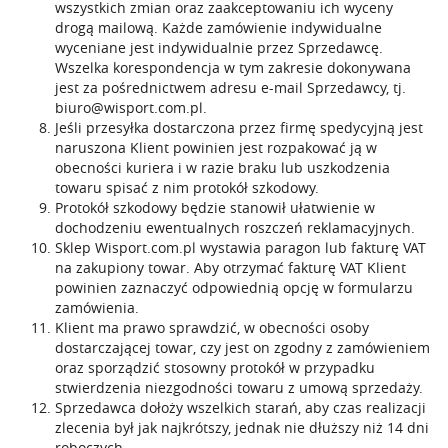
wszystkich zmian oraz zaakceptowaniu ich wyceny
drogą mailową. Każde zamówienie indywidualne
wyceniane jest indywidualnie przez Sprzedawcę.
Wszelka korespondencja w tym zakresie dokonywana
jest za pośrednictwem adresu e-mail Sprzedawcy, tj.
biuro@wisport.com.pl
.
Jeśli przesyłka dostarczona przez firmę spedycyjną jest
naruszona Klient powinien jest rozpakować ją w
obecności kuriera i w razie braku lub uszkodzenia
towaru spisać z nim protokół szkodowy.
Protokół szkodowy będzie stanowił ułatwienie w
dochodzeniu ewentualnych roszczeń reklamacyjnych.
Sklep Wisport.com.pl wystawia paragon lub fakturę VAT
na zakupiony towar. Aby otrzymać fakturę VAT Klient
powinien zaznaczyć odpowiednią opcję w formularzu
zamówienia.
Klient ma prawo sprawdzić, w obecności osoby
dostarczającej towar, czy jest on zgodny z zamówieniem
oraz sporządzić stosowny protokół w przypadku
stwierdzenia niezgodności towaru z umową sprzedaży.
Sprzedawca dołoży wszelkich starań, aby czas realizacji
zlecenia był jak najkrótszy, jednak nie dłuższy niż 14 dni
roboczych.