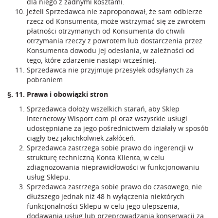
dla niego z żadnymi kosztami.
Jeżeli Sprzedawca nie zaproponował, że sam odbierze
rzecz od Konsumenta, może wstrzymać się ze zwrotem
płatności otrzymanych od Konsumenta do chwili
otrzymania rzeczy z powrotem lub dostarczenia przez
Konsumenta dowodu jej odesłania, w zależności od
tego, które zdarzenie nastąpi wcześniej.
Sprzedawca nie przyjmuje przesyłek odsyłanych za
pobraniem.
§. 11. Prawa i obowiązki stron
Sprzedawca dołoży wszelkich starań, aby Sklep
Internetowy Wisport.com.pl oraz wszystkie usługi
udostępniane za jego pośrednictwem działały w sposób
ciągły bez jakichkolwiek zakłóceń.
Sprzedawca zastrzega sobie prawo do ingerencji w
strukturę techniczną Konta Klienta, w celu
zdiagnozowania nieprawidłowości w funkcjonowaniu
usług Sklepu.
Sprzedawca zastrzega sobie prawo do czasowego, nie
dłuższego jednak niż 48 h wyłączenia niektórych
funkcjonalności Sklepu w celu jego ulepszenia,
dodawania usług lub przeprowadzania konserwacji za