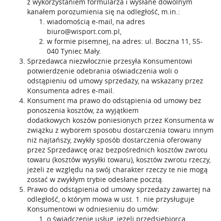
z wykorzystaniem formularza i wysłane dowolnym
kanałem porozumienia się na odległość, m.in.:
wiadomością e-mail, na adres
biuro@wisport.com.pl
,
w formie pisemnej, na adres: ul. Boczna 11, 55-
040 Tyniec Mały.
Sprzedawca niezwłocznie przesyła Konsumentowi
potwierdzenie odebrania oświadczenia woli o
odstąpieniu od umowy sprzedaży, na wskazany przez
Konsumenta adres e-mail.
Konsument ma prawo do odstąpienia od umowy bez
ponoszenia kosztów, za wyjątkiem
dodatkowych koszów poniesionych przez Konsumenta w
związku z wyborem sposobu dostarczenia towaru innym
niż najtańszy, zwykły sposób dostarczenia oferowany
przez Sprzedawcę oraz bezpośrednich kosztów zwrotu
towaru (kosztów wysyłki towaru), kosztów zwrotu rzeczy,
jeżeli ze względu na swój charakter rzeczy te nie mogą
zostać w zwykłym trybie odesłane pocztą.
Prawo do odstąpienia od umowy sprzedaży zawartej na
odległość, o którym mowa w ust. 1. nie przysługuje
Konsumentowi w odniesieniu do umów:
o świadczenie usług, jeżeli przedsiębiorca