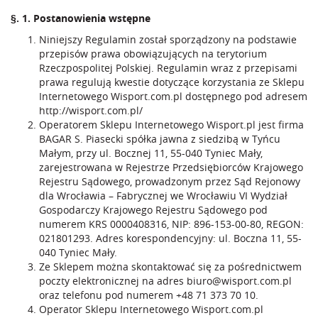
§. 1. Postanowienia wstępne
Niniejszy Regulamin został sporządzony na podstawie
przepisów prawa obowiązujących na terytorium
Rzeczpospolitej Polskiej. Regulamin wraz z przepisami
prawa regulują kwestie dotyczące korzystania ze Sklepu
Internetowego Wisport.com.pl dostępnego pod adresem
http://wisport.com.pl/
Operatorem Sklepu Internetowego Wisport.pl jest firma
BAGAR S. Piasecki spółka jawna z siedzibą w Tyńcu
Małym, przy ul. Bocznej 11, 55-040 Tyniec Mały,
zarejestrowana w Rejestrze Przedsiębiorców Krajowego
Rejestru Sądowego, prowadzonym przez Sąd Rejonowy
dla Wrocławia – Fabrycznej we Wrocławiu VI Wydział
Gospodarczy Krajowego Rejestru Sądowego pod
numerem KRS 0000408316, NIP: 896-153-00-80, REGON:
021801293. Adres korespondencyjny: ul. Boczna 11, 55-
040 Tyniec Mały.
Ze Sklepem można skontaktować się za pośrednictwem
poczty elektronicznej na adres
biuro@wisport.com.pl
oraz telefonu pod numerem
+48 71 373 70 10
.
Operator Sklepu Internetowego Wisport.com.pl