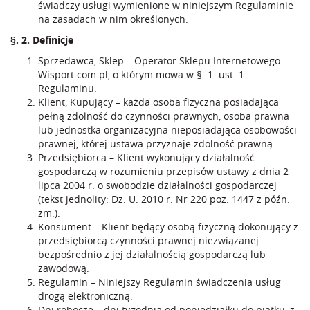
świadczy usługi wymienione w niniejszym Regulaminie
na zasadach w nim określonych.
§. 2. Definicje
Sprzedawca, Sklep – Operator Sklepu Internetowego
Wisport.com.pl, o którym mowa w §. 1. ust. 1
Regulaminu.
Klient, Kupujący – każda osoba fizyczna posiadająca
pełną zdolność do czynności prawnych, osoba prawna
lub jednostka organizacyjna nieposiadająca osobowości
prawnej, której ustawa przyznaje zdolność prawną.
Przedsiębiorca – Klient wykonujący działalność
gospodarczą w rozumieniu przepisów ustawy z dnia 2
lipca 2004 r. o swobodzie działalności gospodarczej
(tekst jednolity: Dz. U. 2010 r. Nr 220 poz. 1447 z późn.
zm.).
Konsument – Klient będący osobą fizyczną dokonujący z
przedsiębiorcą czynności prawnej niezwiązanej
bezpośrednio z jej działalnością gospodarczą lub
zawodową.
Regulamin – Niniejszy Regulamin świadczenia usług
drogą elektroniczną.
Dni robocze – dni tygodnia od poniedziałku do piątku, z