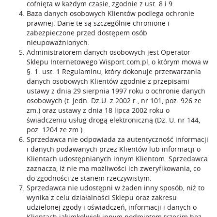
cofnięta w każdym czasie, zgodnie z ust. 8 i 9.
Baza danych osobowych Klientów podlega ochronie
prawnej. Dane te są szczególnie chronione i
zabezpieczone przed dostępem osób
nieupoważnionych.
Administratorem danych osobowych jest Operator
Sklepu Internetowego Wisport.com.pl, o którym mowa w
§. 1. ust. 1 Regulaminu, który dokonuje przetwarzania
danych osobowych Klientów zgodnie z przepisami
ustawy z dnia 29 sierpnia 1997 roku o ochronie danych
osobowych (t. jedn. Dz.U. z 2002 r., nr 101, poz. 926 ze
zm.) oraz ustawy z dnia 18 lipca 2002 roku o
świadczeniu usług drogą elektroniczną (Dz. U. nr 144,
poz. 1204 ze zm.).
Sprzedawca nie odpowiada za autentyczność informacji
i danych podawanych przez Klientów lub informacji o
Klientach udostępnianych innym Klientom. Sprzedawca
zaznacza, iż nie ma możliwości ich zweryfikowania, co
do zgodności ze stanem rzeczywistym.
Sprzedawca nie udostępni w żaden inny sposób, niż to
wynika z celu działalności Sklepu oraz zakresu
udzielonej zgody i oświadczeń, informacji i danych o
Klientach jakimkolwiek innym podmiotom trzecim bez