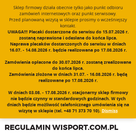
Sklep firmowy działa obecnie tylko jako punkt odbioru
English
PROUDLY MADE IN POLAND SINCE 1984
zamówień internetowych oraz punkt serwisowy.
Przed planowaną wizytą w sklepie prosimy o wcześniejszy
Register
Sign In
0
kontakt.
UWAGA!!! Plecaki dostarczone do serwisu do 15.07.2026 r.
T
zostaną naprawione i odesłane do końca lipca.
o
Naprawa plecaków dostarczonych do serwisu w dniach
g
16.07. - 14.08.2026 r. będzie realizowana po 17.08.2026 r.
g
l
Zamówienia opłacone do 30.07.2026 r. zostaną zrealizowane
e
do końca lipca.
n
TERMS AND CONDITIONS
Zamówienia złożone w dniach 31.07. - 16.08.2026 r. będą
a
realizowane po 17.08.2026 r.
v
i
W dniach 03.08. - 17.08.2026 r. stacjonarny sklep firmowy
g
nie będzie czynny w standardowych godzinach. W tych
a
dniach będzie możliwość telefonicznego umówienia się na
t
wizytę w sklepie (tel. +48 71 373 70 10).
Dismiss
Home
|
Terms and conditions
i
o
REGULAMIN WISPORT.COM.PL
n