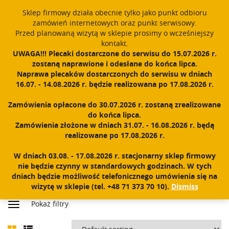
Sklep firmowy działa obecnie tylko jako punkt odbioru
English
PROUDLY MADE IN POLAND SINCE 1984
zamówień internetowych oraz punkt serwisowy.
Przed planowaną wizytą w sklepie prosimy o wcześniejszy
Register
Sign In
0
kontakt.
UWAGA!!! Plecaki dostarczone do serwisu do 15.07.2026 r.
T
zostaną naprawione i odesłane do końca lipca.
o
Naprawa plecaków dostarczonych do serwisu w dniach
g
16.07. - 14.08.2026 r. będzie realizowana po 17.08.2026 r.
g
l
Zamówienia opłacone do 30.07.2026 r. zostaną zrealizowane
e
do końca lipca.
n
POCKETS AND HOLDERS
Zamówienia złożone w dniach 31.07. - 16.08.2026 r. będą
a
realizowane po 17.08.2026 r.
v
i
W dniach 03.08. - 17.08.2026 r. stacjonarny sklep firmowy
g
nie będzie czynny w standardowych godzinach. W tych
a
dniach będzie możliwość telefonicznego umówienia się na
t
wizytę w sklepie (tel. +48 71 373 70 10).
Dismiss
Home
|
Shop
|
Accessories
|
Pockets and holders
i
Pokaż filtry
o
n