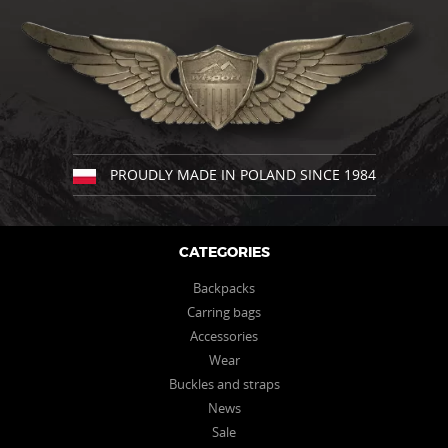
multiple
variants.
The
options
may
be
chosen
on
the
PROUDLY MADE IN POLAND SINCE 1984
product
page
CATEGORIES
Backpacks
Carring bags
Accessories
Wear
Buckles and straps
News
Sale