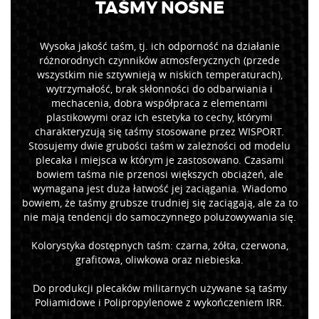
TAŚMY NOŚNE
Wysoka jakość taśm, tj. ich odporność na działanie
różnorodnych czynników atmosferycznych (przede
wszystkim nie sztywnieją w niskich temperaturach),
wytrzymałość, brak skłonności do odbarwiania i
mechacenia, dobra współpraca z elementami
plastikowymi oraz ich estetyka to cechy, którymi
charakteryzują się taśmy stosowane przez WISPORT.
Stosujemy dwie grubości taśm w zależności od modelu
plecaka i miejsca w którym je zastosowano. Czasami
bowiem taśma nie przenosi większych obciążeń, ale
wymagana jest duża łatwość jej zaciągania. Wiadomo
bowiem, że taśmy grubsze trudniej się zaciągają, ale za to
nie mają tendencji do samoczynnego poluzowywania się.
Kolorystyka dostępnych taśm: czarna, żółta, czerwona,
grafitowa, oliwkowa oraz niebieska.
Do produkcji plecaków militarnych używane są taśmy
Poliamidowe i Polipropylenowe z wykończeniem IRR.