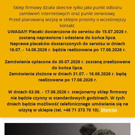
Sklep firmowy działa obecnie tylko jako punkt odbioru
English
PROUDLY MADE IN POLAND SINCE 1984
zamówień internetowych oraz punkt serwisowy.
Przed planowaną wizytą w sklepie prosimy o wcześniejszy
Register
Sign In
0
kontakt.
UWAGA!!! Plecaki dostarczone do serwisu do 15.07.2026 r.
T
zostaną naprawione i odesłane do końca lipca.
o
Naprawa plecaków dostarczonych do serwisu w dniach
g
16.07. - 14.08.2026 r. będzie realizowana po 17.08.2026 r.
g
l
Zamówienia opłacone do 30.07.2026 r. zostaną zrealizowane
e
do końca lipca.
n
TECHNOLOGY
Zamówienia złożone w dniach 31.07. - 16.08.2026 r. będą
a
realizowane po 17.08.2026 r.
v
i
W dniach 03.08. - 17.08.2026 r. stacjonarny sklep firmowy
g
nie będzie czynny w standardowych godzinach. W tych
a
dniach będzie możliwość telefonicznego umówienia się na
t
wizytę w sklepie (tel. +48 71 373 70 10).
Dismiss
Home
|
Technology
i
o
n