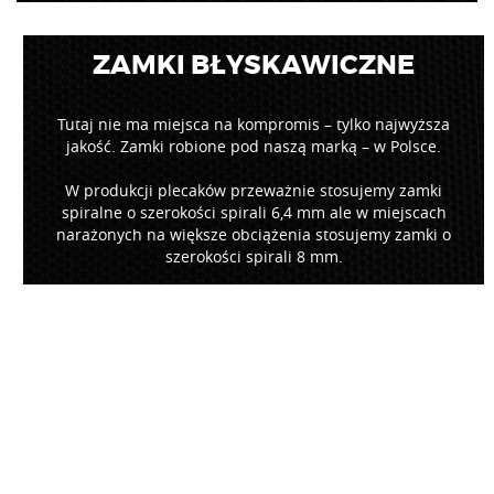
ZAMKI BŁYSKAWICZNE
Tutaj nie ma miejsca na kompromis – tylko najwyższa
jakość. Zamki robione pod naszą marką – w Polsce.
W produkcji plecaków przeważnie stosujemy zamki
spiralne o szerokości spirali 6,4 mm ale w miejscach
narażonych na większe obciążenia stosujemy zamki o
szerokości spirali 8 mm.
NICI I RZ
NICI
– do produkcji plecakó
których konstrukcja i dobrze
sprawiają, że zapewniają wys
szwów oraz dobrze wypełniają 