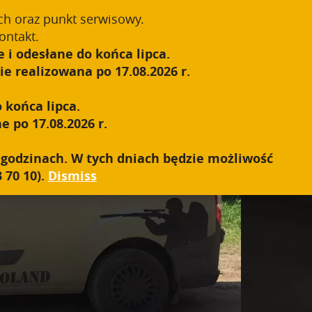
Register
Sign In
0
ch oraz punkt serwisowy.
ontakt.
 i odesłane do końca lipca.
S.W.A.T.
SALES NETWORK
CONTACT
e realizowana po 17.08.2026 r.
 końca lipca.
e po 17.08.2026 r.
h godzinach. W tych dniach będzie możliwość
 70 10).
Dismiss