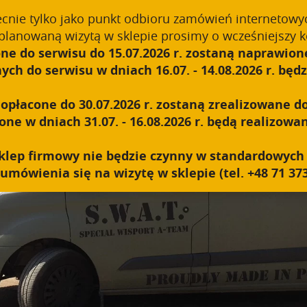
ecnie tylko jako punkt odbioru zamówień internetowy
planowaną wizytą w sklepie prosimy o wcześniejszy k
ne do serwisu do 15.07.2026 r. zostaną naprawione
ABOUT US
TECHNOLOGY
PRODUCTS
B2B
h do serwisu w dniach 16.07. - 14.08.2026 r. będzi
płacone do 30.07.2026 r. zostaną zrealizowane do
e w dniach 31.07. - 16.08.2026 r. będą realizowan
y sklep firmowy nie będzie czynny w standardowyc
umówienia się na wizytę w sklepie (tel. +48 71 373