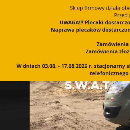
Sklep firmowy działa ob
English
PROUDLY MADE IN POLAND SINCE 1984
Przed 
UWAGA!!! Plecaki dostarczo
Naprawa plecaków dostarczonyc
Zamówienia o
Zamówienia złożon
W dniach 03.08. - 17.08.2026 r. stacjonarn
telefonicznego 
S.W.A.T.