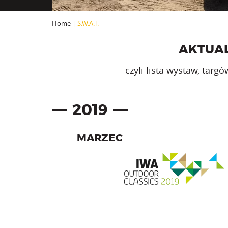
Home
|
S.W.A.T.
AKTUAL
czyli lista wystaw, tar
2019
MARZEC