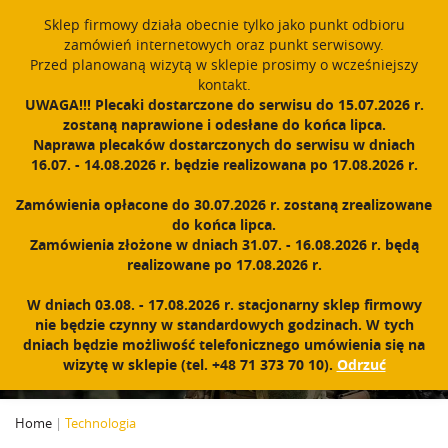
window.dataLayer = window.dataLayer || []; function gtag()
Sklep firmowy działa obecnie tylko jako punkt odbioru
{dataLayer.push(arguments);} gtag('js', new Date()); gtag('config',
zamówień internetowych oraz punkt serwisowy.
'UA-11892555-1');
Przed planowaną wizytą w sklepie prosimy o wcześniejszy
Polski
PROUDLY MADE IN POLAND SINCE 1984
kontakt.
UWAGA!!! Plecaki dostarczone do serwisu do 15.07.2026 r.
zostaną naprawione i odesłane do końca lipca.
Zarejestruj się
Zaloguj się
0
Naprawa plecaków dostarczonych do serwisu w dniach
16.07. - 14.08.2026 r. będzie realizowana po 17.08.2026 r.
N
a
Zamówienia opłacone do 30.07.2026 r. zostaną zrealizowane
w
do końca lipca.
i
Zamówienia złożone w dniach 31.07. - 16.08.2026 r. będą
g
realizowane po 17.08.2026 r.
a
c
TECHNOLOGIA
W dniach 03.08. - 17.08.2026 r. stacjonarny sklep firmowy
j
nie będzie czynny w standardowych godzinach. W tych
a
dniach będzie możliwość telefonicznego umówienia się na
wizytę w sklepie (tel. +48 71 373 70 10).
Odrzuć
Home
|
Technologia