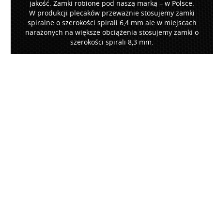
jakość. Zamki robione pod naszą marką – w Polsce.
W produkcji plecaków przeważnie stosujemy zamki
spiralne o szerokości spirali 6,4 mm ale w miejscach
narażonych na większe obciążenia stosujemy zamki o
szerokości spirali 8,3 mm.
NICI I RZEPY
NICI
– do produkcji plecaków sto
których konstrukcja i dobrze dobr
sprawiają, że zapewniają wysoką w
szwów oraz dobrze wypełniają dziu
przez igłę w trakcie szycia (ograniczo
wody). Nici te nie butwieją pod wpły
zmiennych czynników atmosferyczny
szwów szczególnie obciążonych i n
uszkodzenia wzmacniane są dodat
ryglowym.
RZEPY
– PAIHO