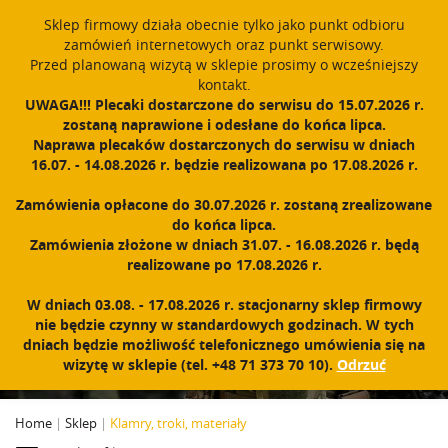
window.dataLayer = window.dataLayer || []; function gtag()
Sklep firmowy działa obecnie tylko jako punkt odbioru
{dataLayer.push(arguments);} gtag('js', new Date()); gtag('config',
zamówień internetowych oraz punkt serwisowy.
'UA-11892555-1');
Przed planowaną wizytą w sklepie prosimy o wcześniejszy
Polski
PROUDLY MADE IN POLAND SINCE 1984
kontakt.
UWAGA!!! Plecaki dostarczone do serwisu do 15.07.2026 r.
zostaną naprawione i odesłane do końca lipca.
Zarejestruj się
Zaloguj się
0
Naprawa plecaków dostarczonych do serwisu w dniach
16.07. - 14.08.2026 r. będzie realizowana po 17.08.2026 r.
N
a
Zamówienia opłacone do 30.07.2026 r. zostaną zrealizowane
w
do końca lipca.
i
Zamówienia złożone w dniach 31.07. - 16.08.2026 r. będą
g
realizowane po 17.08.2026 r.
a
c
KLAMRY, TROKI, MATERIAŁY
W dniach 03.08. - 17.08.2026 r. stacjonarny sklep firmowy
j
nie będzie czynny w standardowych godzinach. W tych
a
dniach będzie możliwość telefonicznego umówienia się na
wizytę w sklepie (tel. +48 71 373 70 10).
Odrzuć
Home
|
Sklep
|
Klamry, troki, materiały