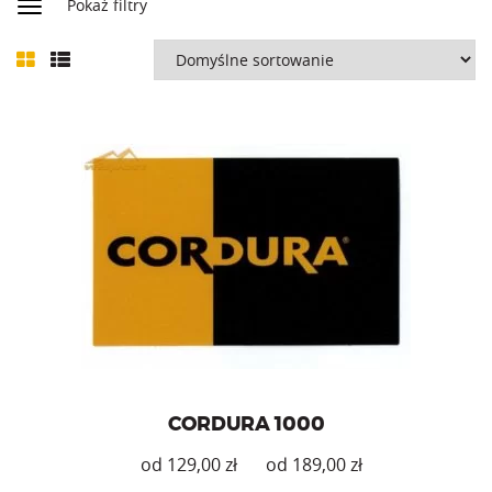
Pokaż filtry
Tkanina CORDURA 1000 w różnych kolorach.
CORDURA 1000
zł
zł
Ten