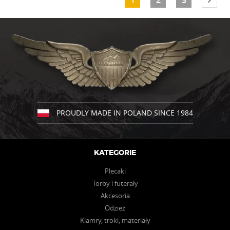
1
2
3
wariantów.
Opcje
można
wybrać
na
stronie
produktu
PROUDLY MADE IN POLAND SINCE 1984
KATEGORIE
Plecaki
Torby i futerały
Akcesoria
Odzież
Klamry, troki, materiały