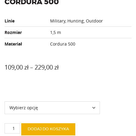
CORDURA 500
Linie
Military, Hunting, Outdoor
Rozmiar
1,5 m
Materiał
Cordura 500
Zakres
109,00
zł
–
229,00
zł
cen:
od
Kolor
109,00 zł
do
229,00 zł
ilość
DODAJ DO KOSZYKA
Cordura