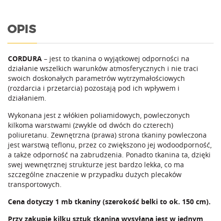
500
OPIS
CORDURA
– jest to tkanina o wyjątkowej odporności na
działanie wszelkich warunków atmosferycznych i nie traci
swoich doskonałych parametrów wytrzymałościowych
(rozdarcia i przetarcia) pozostają pod ich wpływem i
działaniem.
Wykonana jest z włókien poliamidowych, powleczonych
kilkoma warstwami (zwykle od dwóch do czterech)
poliuretanu. Zewnętrzna (prawa) strona tkaniny powleczona
jest warstwą teflonu, przez co zwiększono jej wodoodporność,
a także odporność na zabrudzenia. Ponadto tkanina ta, dzięki
swej wewnętrznej strukturze jest bardzo lekka, co ma
szczególne znaczenie w przypadku dużych plecaków
transportowych.
Cena dotyczy 1 mb tkaniny (szerokość belki to ok. 150 cm).
Przy zakupie kilku sztuk tkanina wysyłana jest w jednym