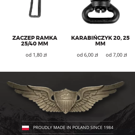
produktu
ZACZEP RAMKA
KARABIŃCZYK 20, 25
25/40 MM
MM
zł
zł
zł
Ten
Ten
produkt
produkt
ma
ma
wiele
wiele
wariantów.
wariantów.
Opcje
Opcje
można
można
wybrać
wybrać
na
na
stronie
stronie
produktu
produktu
PROUDLY MADE IN POLAND SINCE 1984