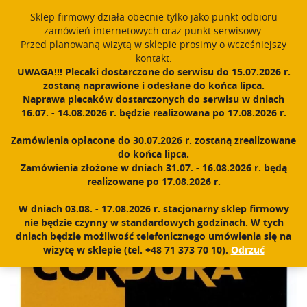
window.dataLayer = window.dataLayer || []; function gtag()
Sklep firmowy działa obecnie tylko jako punkt odbioru
{dataLayer.push(arguments);} gtag('js', new Date()); gtag('config',
zamówień internetowych oraz punkt serwisowy.
'UA-11892555-1');
Przed planowaną wizytą w sklepie prosimy o wcześniejszy
Polski
PROUDLY MADE IN POLAND SINCE 1984
kontakt.
UWAGA!!! Plecaki dostarczone do serwisu do 15.07.2026 r.
zostaną naprawione i odesłane do końca lipca.
Zarejestruj się
Zaloguj się
0
Naprawa plecaków dostarczonych do serwisu w dniach
16.07. - 14.08.2026 r. będzie realizowana po 17.08.2026 r.
N
a
Zamówienia opłacone do 30.07.2026 r. zostaną zrealizowane
w
Home
|
Sklep
|
Klamry, troki, materiały
|
Cordura 500
do końca lipca.
i
Zamówienia złożone w dniach 31.07. - 16.08.2026 r. będą
g
realizowane po 17.08.2026 r.
a
c
W dniach 03.08. - 17.08.2026 r. stacjonarny sklep firmowy
j
nie będzie czynny w standardowych godzinach. W tych
a
dniach będzie możliwość telefonicznego umówienia się na
wizytę w sklepie (tel. +48 71 373 70 10).
Odrzuć