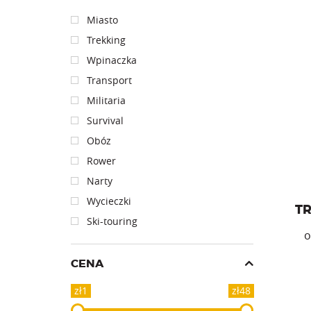
Miasto
Trekking
Wpinaczka
Trok z
Transport
Militaria
Survival
Obóz
Rower
Narty
Wycieczki
T
Ski-touring
CENA
zł1
zł48