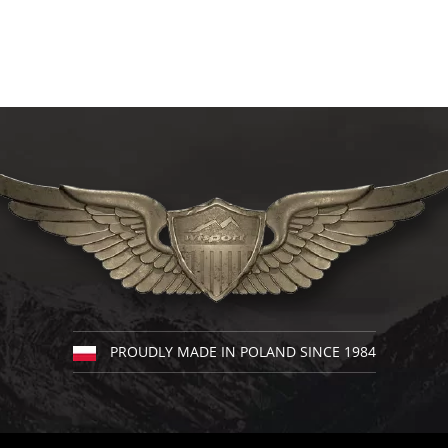
Opcje
można
wybrać
na
stronie
produktu
PROUDLY MADE IN POLAND SINCE 1984