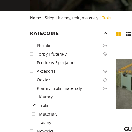
Home
|
Sklep
|
Klamry, troki, materiały
|
Troki
KATEGORIE
Plecaki
Torby i futerały
Produkty Specjalne
Akcesoria
Gumy do
Odzież
Klamry, troki, materiały
Klamry
Troki
Materiały
Taśmy
GU
Nowości