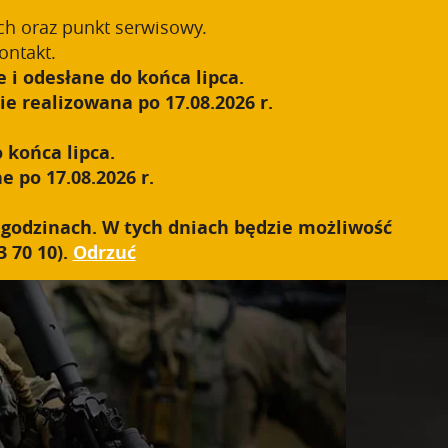
55-1');
ch oraz punkt serwisowy.
Zarejestruj się
Zaloguj się
0
ontakt.
 i odesłane do końca lipca.
S.W.A.T.
SIEĆ SPRZEDAŻY
KONTAKT
e realizowana po 17.08.2026 r.
 końca lipca.
e po 17.08.2026 r.
h godzinach. W tych dniach będzie możliwość
 70 10).
Odrzuć