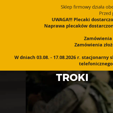
window.dataLayer = window.dataLayer || []; function gtag(){dataLayer
Sklep firmowy działa ob
Polski
PROUDLY MADE IN POLAND SINCE 1984
Przed 
UWAGA!!! Plecaki dostarczo
Naprawa plecaków dostarczonyc
Zamówienia o
Zamówienia złożon
W dniach 03.08. - 17.08.2026 r. stacjonarn
telefonicznego 
TROKI