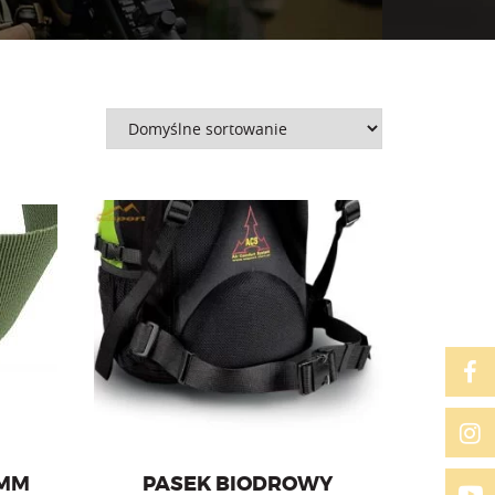
erokości
Pasek biodrowy do plecaka Sparrow
20.
 MM
PASEK BIODROWY