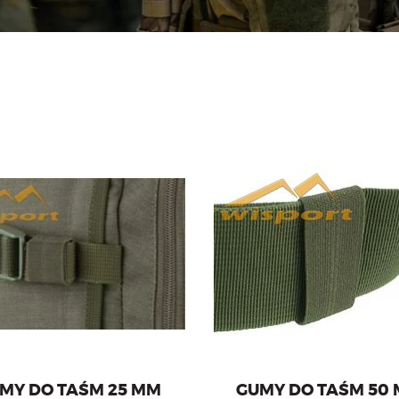
 organizacji taśm o szerokości
Gumy do organizacji taśm o sz
25 mm.
50 mm.
MY DO TAŚM 25 MM
GUMY DO TAŚM 50