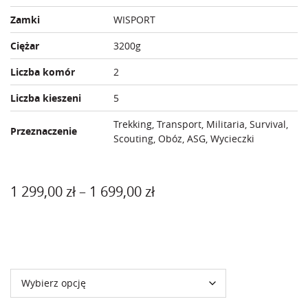
Zamki
WISPORT
Ciężar
3200g
Liczba komór
2
Liczba kieszeni
5
Trekking, Transport, Militaria, Survival,
Przeznaczenie
Scouting, Obóz, ASG, Wycieczki
Zakres
1 299,00
zł
–
1 699,00
zł
cen:
od
Kolor
1
299,00 zł
do
1