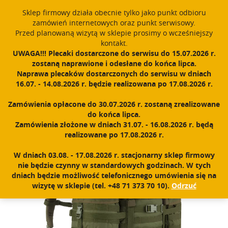
window.dataLayer = window.dataLayer || []; function gtag()
Sklep firmowy działa obecnie tylko jako punkt odbioru
{dataLayer.push(arguments);} gtag('js', new Date()); gtag('config',
zamówień internetowych oraz punkt serwisowy.
'UA-11892555-1');
Przed planowaną wizytą w sklepie prosimy o wcześniejszy
Polski
PROUDLY MADE IN POLAND SINCE 1984
kontakt.
UWAGA!!! Plecaki dostarczone do serwisu do 15.07.2026 r.
zostaną naprawione i odesłane do końca lipca.
Zarejestruj się
Zaloguj się
0
Naprawa plecaków dostarczonych do serwisu w dniach
16.07. - 14.08.2026 r. będzie realizowana po 17.08.2026 r.
N
a
Zamówienia opłacone do 30.07.2026 r. zostaną zrealizowane
w
Home
|
Sklep
|
Plecaki
|
Raccoon 65
do końca lipca.
i
Zamówienia złożone w dniach 31.07. - 16.08.2026 r. będą
g
realizowane po 17.08.2026 r.
a
c
W dniach 03.08. - 17.08.2026 r. stacjonarny sklep firmowy
j
nie będzie czynny w standardowych godzinach. W tych
a
dniach będzie możliwość telefonicznego umówienia się na
wizytę w sklepie (tel. +48 71 373 70 10).
Odrzuć