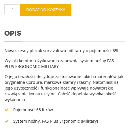
699,00 zł
ilość
DODAJ DO KOSZYKA
Raccoon
65
OPIS
Nowoczesny plecak survivalowo-militarny o pojemności 65l.
Wysoki komfort użytkowania zapewnia system nośny FAS
PLUS ERGONOMIC MILITARY.
O jego trwałości decyduje zastosowanie takich materiałów jak:
oryginalna Cordura, markowe klamry i taśmy. Natomiast na
jego użyteczność i funkcjonalność wpływają nowatorskie
rozwiązania konstrukcyjne. Całość dopełnia wysoka jakość
wykonania.
Pojemność: 65 litrów
System nośny: FAS Plus Ergonomic (Military)