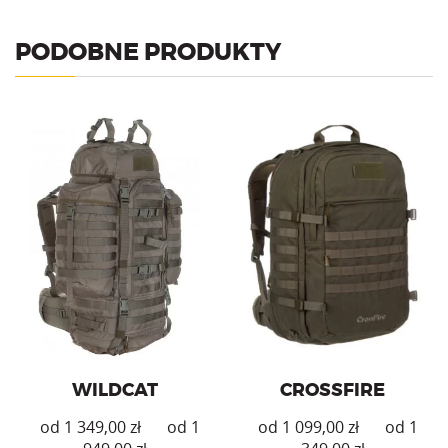
PODOBNE PRODUKTY
Plecak militarno-
Plecak – torba o pojemności
surwiwalowy. Pojemność 65l.
45-65l. System nośny FAS+
System nośny FAS.
Military.
WILDCAT
CROSSFIRE
zł
zł