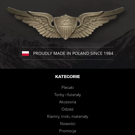
wiele
wiele
wariantów.
wariantów.
Opcje
Opcje
można
można
wybrać
wybrać
na
na
stronie
stronie
produktu
produktu
PROUDLY MADE IN POLAND SINCE 1984
KATEGORIE
Plecaki
Torby i futerały
Akcesoria
Odzież
Klamry, troki, materiały
Nowości
Promocje