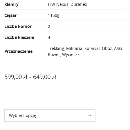
Klamry
ITW Nexus, Duraflex
Ciężar
1150g
Liczba komór
2
Liczba kieszeni
4
Trekking, Militaria, Survival, Obóz, ASG,
Przeznaczenie
Rower, Wycieczki
Zakres
599,00
zł
–
649,00
zł
cen:
od
Kolor
599,00 zł
do
649,00 zł