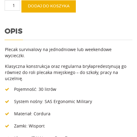
ilość
DODAJ DO KOSZYKA
Ranger
OPIS
Plecak survivalovy na jednodniowe lub weekendowe
wycieczki.
Klasyczna konstrukcja oraz regularna bryłapredestynują go
również do roli plecaka miejskiego – do szkoły, pracy na
uczelnię.
Pojemność: 30 litrów
System nośny: SAS Ergonomic Military
Materiał: Cordura
Zamki: Wisport