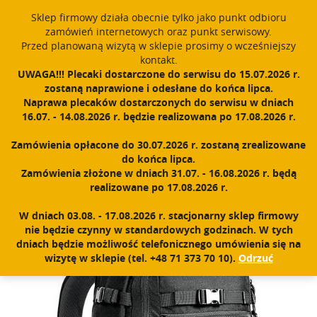
window.dataLayer = window.dataLayer || []; function gtag()
Sklep firmowy działa obecnie tylko jako punkt odbioru
{dataLayer.push(arguments);} gtag('js', new Date()); gtag('config',
zamówień internetowych oraz punkt serwisowy.
'UA-11892555-1');
Przed planowaną wizytą w sklepie prosimy o wcześniejszy
Polski
PROUDLY MADE IN POLAND SINCE 1984
kontakt.
UWAGA!!! Plecaki dostarczone do serwisu do 15.07.2026 r.
zostaną naprawione i odesłane do końca lipca.
Zarejestruj się
Zaloguj się
0
Naprawa plecaków dostarczonych do serwisu w dniach
16.07. - 14.08.2026 r. będzie realizowana po 17.08.2026 r.
N
a
Zamówienia opłacone do 30.07.2026 r. zostaną zrealizowane
w
Home
|
Sklep
|
Plecaki
|
Ranger
do końca lipca.
i
Zamówienia złożone w dniach 31.07. - 16.08.2026 r. będą
g
realizowane po 17.08.2026 r.
a
c
W dniach 03.08. - 17.08.2026 r. stacjonarny sklep firmowy
j
nie będzie czynny w standardowych godzinach. W tych
a
dniach będzie możliwość telefonicznego umówienia się na
wizytę w sklepie (tel. +48 71 373 70 10).
Odrzuć