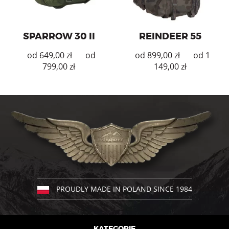
SPARROW 30 II
REINDEER 55
zł
zł
zł
zł
Ten
Ten
produkt
produkt
ma
ma
wiele
wiele
wariantów.
wariantów.
Opcje
Opcje
można
można
wybrać
wybrać
na
na
stronie
stronie
produktu
produktu
PROUDLY MADE IN POLAND SINCE 1984