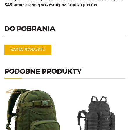
SAS umieszczanej wcześniej na środku pleców.
DO POBRANIA
KARTA PRODUKTU
PODOBNE PRODUKTY
Plecak myśliwski o
Plecak militarno surwiwalowy
pojemności 28l. System
o pojemności 85l. System
nośny ACS.
nośny FAS+ Military.