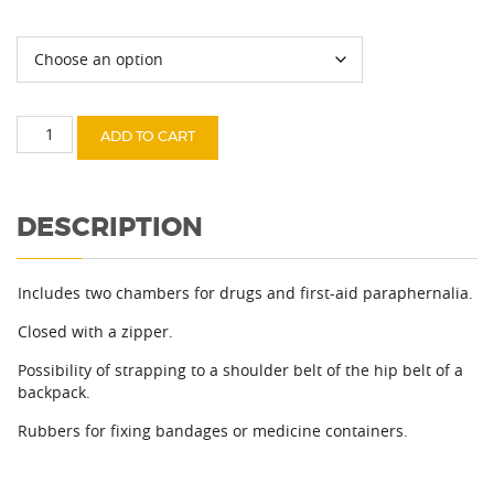
First
ADD TO CART
aid
kit
quantity
DESCRIPTION
Includes two chambers for drugs and first-aid paraphernalia.
Closed with a zipper.
Possibility of strapping to a shoulder belt of the hip belt of a
backpack.
Rubbers for fixing bandages or medicine containers.