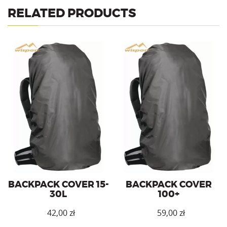
RELATED PRODUCTS
Backpack cover for a
Backpack cover for 15-30l
backpack with a capacity of
backpack.
over 100l.
BACKPACK COVER 15-
BACKPACK COVER
30L
100+
zł
zł
This
This