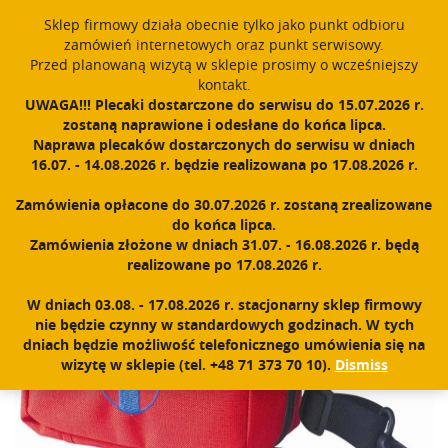
Sklep firmowy działa obecnie tylko jako punkt odbioru
English
PROUDLY MADE IN POLAND SINCE 1984
zamówień internetowych oraz punkt serwisowy.
Przed planowaną wizytą w sklepie prosimy o wcześniejszy
Register
Sign In
0
kontakt.
UWAGA!!! Plecaki dostarczone do serwisu do 15.07.2026 r.
T
zostaną naprawione i odesłane do końca lipca.
o
Naprawa plecaków dostarczonych do serwisu w dniach
g
16.07. - 14.08.2026 r. będzie realizowana po 17.08.2026 r.
Home
|
Shop
|
Accessories
|
First aid kit and pods
|
First aid kit
g
l
Zamówienia opłacone do 30.07.2026 r. zostaną zrealizowane
e
do końca lipca.
n
Zamówienia złożone w dniach 31.07. - 16.08.2026 r. będą
a
realizowane po 17.08.2026 r.
v
i
W dniach 03.08. - 17.08.2026 r. stacjonarny sklep firmowy
g
nie będzie czynny w standardowych godzinach. W tych
a
dniach będzie możliwość telefonicznego umówienia się na
t
wizytę w sklepie (tel. +48 71 373 70 10).
Dismiss
i
o
n