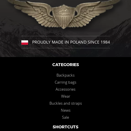
variants.
variants.
The
The
options
options
may
may
be
be
chosen
chosen
on
on
the
the
PROUDLY MADE IN POLAND SINCE 1984
product
product
page
page
CATEGORIES
Backpacks
Carring bags
Accessories
Wear
Buckles and straps
News
Sale
SHORTCUTS