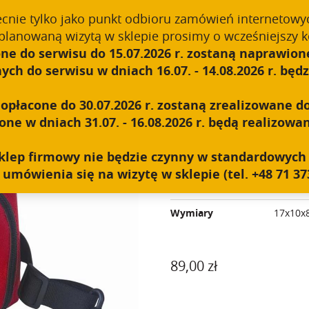
.push(arguments);} gtag('js', new Date()); gtag('config', 'UA-118925
ecnie tylko jako punkt odbioru zamówień internetowy
planowaną wizytą w sklepie prosimy o wcześniejszy k
ne do serwisu do 15.07.2026 r. zostaną naprawione
O NAS
TECHNOLOGIA
PRODUKTY
B2B
h do serwisu w dniach 16.07. - 14.08.2026 r. będzi
płacone do 30.07.2026 r. zostaną zrealizowane do
 turystyczna
e w dniach 31.07. - 16.08.2026 r. będą realizowan
APTECZKA TUR
y sklep firmowy nie będzie czynny w standardowyc
umówienia się na wizytę w sklepie (tel. +48 71 373
Linie
Outdoo
Wymiary
17x10x
89,00
zł