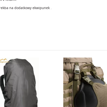
torekba na dodatkowy ekwipunek .
eryna przeciwdeszczowa na
Uchwyt umożliwiający moco
ecak o pojemności 75-90l.
hełmu na zewnątrz pleca