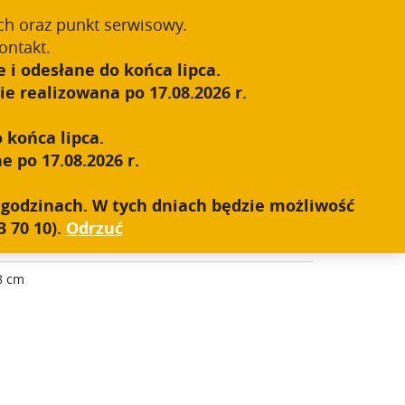
55-1');
ch oraz punkt serwisowy.
Zarejestruj się
Zaloguj się
0
ontakt.
 i odesłane do końca lipca.
S.W.A.T.
SIEĆ SPRZEDAŻY
KONTAKT
e realizowana po 17.08.2026 r.
 końca lipca.
e po 17.08.2026 r.
YSTYCZNA
h godzinach. W tych dniach będzie możliwość
 70 10).
Odrzuć
r
8 cm