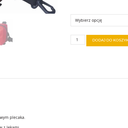
Kolor
ilość
DODAJ DO KOSZY
Apteczka
turystyczna
owym plecaka.
 z lekami.