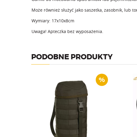
Może również służyć jako saszetka, zasobnik, lub 
Wymiary: 17x10x8cm
Uwaga! Apteczka bez wyposażenia.
PODOBNE PRODUKTY
%
Kieszeń boczna kompatybilna z
Pel
plecakiem Sparrow oraz SilverFox i
pl
ZipperFOX.