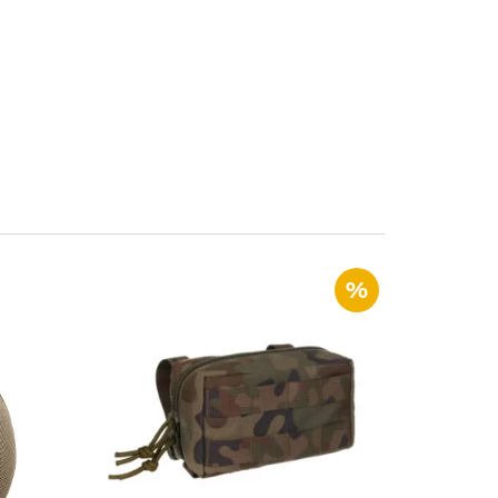
%
Zasobnik przeznaczony do
wanie
przenoszenia elementów
ka.
wyposażenia, umundurowania, czy
też środków pierwszej pomocy.