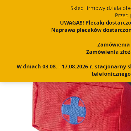
window.dataLayer = window.dataLayer || []; function gtag(){dataLayer
Sklep firmowy działa ob
Polski
PROUDLY MADE IN POLAND SINCE 1984
Przed 
UWAGA!!! Plecaki dostarczo
Naprawa plecaków dostarczonyc
Zamówienia o
Home
|
Sklep
|
Akcesoria
|
Apteczki i zasobniki
|
Apteczka
Zamówienia złożon
W dniach 03.08. - 17.08.2026 r. stacjonarn
telefonicznego 