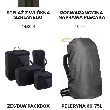
STELAŻ Z WŁÓKNA
POGWARANCYJNA
SZKLANEGO
NAPRAWA PLECAKA
14,00
zł
10,00
zł
Peleryna przeciwdeszczowa
Zestaw wygodnych i
na plecak o pojemności 60-
praktycznych zasobników.
75l.
ZESTAW PACKBOX
PELERYNA 60-75L