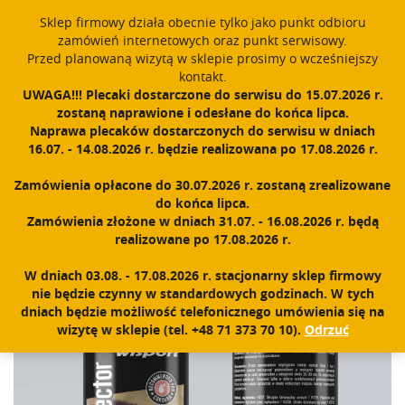
window.dataLayer = window.dataLayer || []; function gtag()
Sklep firmowy działa obecnie tylko jako punkt odbioru
{dataLayer.push(arguments);} gtag('js', new Date()); gtag('config',
zamówień internetowych oraz punkt serwisowy.
'UA-11892555-1');
Przed planowaną wizytą w sklepie prosimy o wcześniejszy
Polski
PROUDLY MADE IN POLAND SINCE 1984
kontakt.
UWAGA!!! Plecaki dostarczone do serwisu do 15.07.2026 r.
zostaną naprawione i odesłane do końca lipca.
Zarejestruj się
Zaloguj się
0
Naprawa plecaków dostarczonych do serwisu w dniach
16.07. - 14.08.2026 r. będzie realizowana po 17.08.2026 r.
N
a
Zamówienia opłacone do 30.07.2026 r. zostaną zrealizowane
w
Home
|
Sklep
|
Akcesoria
|
WaterProtector
do końca lipca.
i
Zamówienia złożone w dniach 31.07. - 16.08.2026 r. będą
g
realizowane po 17.08.2026 r.
a
c
W dniach 03.08. - 17.08.2026 r. stacjonarny sklep firmowy
j
nie będzie czynny w standardowych godzinach. W tych
a
dniach będzie możliwość telefonicznego umówienia się na
wizytę w sklepie (tel. +48 71 373 70 10).
Odrzuć