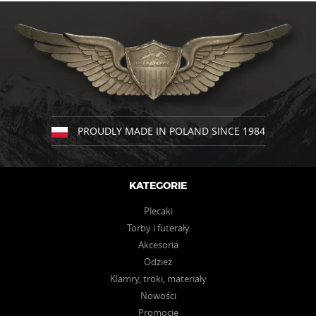
ma
ma
wiele
wiele
wariantów.
wariantów.
Opcje
Opcje
można
można
wybrać
wybrać
na
na
stronie
stronie
produktu
produktu
PROUDLY MADE IN POLAND SINCE 1984
KATEGORIE
Plecaki
Torby i futerały
Akcesoria
Odzież
Klamry, troki, materiały
Nowości
Promocje