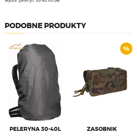
wybór peleryn 30-40 litrów.
PODOBNE PRODUKTY
%
Zasobnik przeznaczony do
Peleryna przeciwdeszczowa
przenoszenia elementów
na plecak o pojemności 30-
wyposażenia,
40l.
umundurowania, czy też
środków pierwszej pomocy.
PELERYNA 30-40L
ZASOBNIK