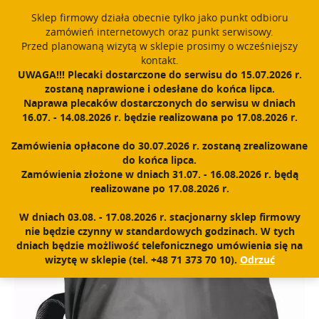
window.dataLayer = window.dataLayer || []; function gtag()
Sklep firmowy działa obecnie tylko jako punkt odbioru
{dataLayer.push(arguments);} gtag('js', new Date()); gtag('config',
zamówień internetowych oraz punkt serwisowy.
'UA-11892555-1');
Przed planowaną wizytą w sklepie prosimy o wcześniejszy
Polski
PROUDLY MADE IN POLAND SINCE 1984
kontakt.
UWAGA!!! Plecaki dostarczone do serwisu do 15.07.2026 r.
zostaną naprawione i odesłane do końca lipca.
Zarejestruj się
Zaloguj się
0
Naprawa plecaków dostarczonych do serwisu w dniach
16.07. - 14.08.2026 r. będzie realizowana po 17.08.2026 r.
N
a
Zamówienia opłacone do 30.07.2026 r. zostaną zrealizowane
w
Home
|
Sklep
|
Akcesoria
|
Peleryna 15-30l
do końca lipca.
i
Zamówienia złożone w dniach 31.07. - 16.08.2026 r. będą
g
realizowane po 17.08.2026 r.
a
c
W dniach 03.08. - 17.08.2026 r. stacjonarny sklep firmowy
j
nie będzie czynny w standardowych godzinach. W tych
a
dniach będzie możliwość telefonicznego umówienia się na
wizytę w sklepie (tel. +48 71 373 70 10).
Odrzuć