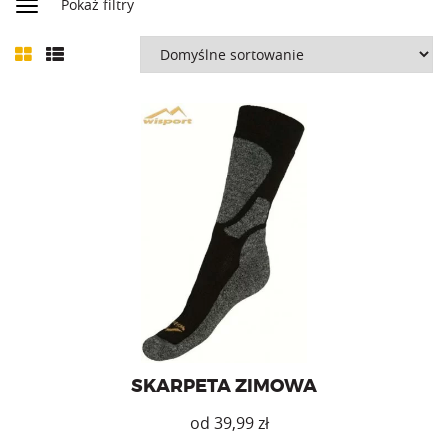
Pokaż filtry
Skarpeta trekkingowa przeznaczona na zimę.
SKARPETA ZIMOWA
zł
Ten