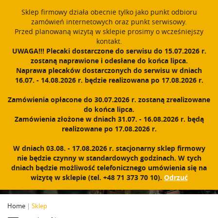
window.dataLayer = window.dataLayer || []; function gtag()
Sklep firmowy działa obecnie tylko jako punkt odbioru
{dataLayer.push(arguments);} gtag('js', new Date()); gtag('config',
zamówień internetowych oraz punkt serwisowy.
'UA-11892555-1');
Przed planowaną wizytą w sklepie prosimy o wcześniejszy
Polski
PROUDLY MADE IN POLAND SINCE 1984
kontakt.
UWAGA!!! Plecaki dostarczone do serwisu do 15.07.2026 r.
zostaną naprawione i odesłane do końca lipca.
Zarejestruj się
Zaloguj się
0
Naprawa plecaków dostarczonych do serwisu w dniach
16.07. - 14.08.2026 r. będzie realizowana po 17.08.2026 r.
N
a
Zamówienia opłacone do 30.07.2026 r. zostaną zrealizowane
w
do końca lipca.
i
Zamówienia złożone w dniach 31.07. - 16.08.2026 r. będą
g
realizowane po 17.08.2026 r.
a
c
PRODUKTY
W dniach 03.08. - 17.08.2026 r. stacjonarny sklep firmowy
j
nie będzie czynny w standardowych godzinach. W tych
a
dniach będzie możliwość telefonicznego umówienia się na
wizytę w sklepie (tel. +48 71 373 70 10).
Odrzuć
Home
|
Sklep