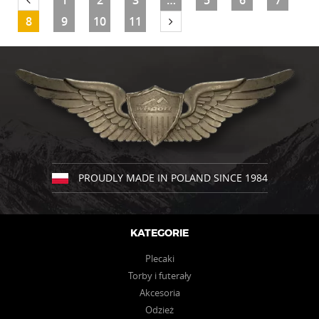
1
2
3
…
5
6
7
wariantów.
8
9
10
11
Opcje
można
wybrać
na
stronie
produktu
PROUDLY MADE IN POLAND SINCE 1984
KATEGORIE
Plecaki
Torby i futerały
Akcesoria
Odzież