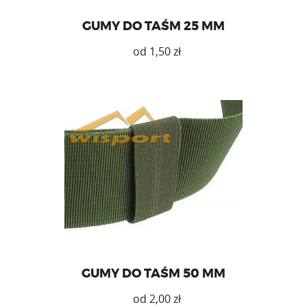
GUMY DO TAŚM 25 MM
zł
Ten
produkt
ma
wiele
wariantów.
Opcje
można
Gumy do organizacji taśm o szerokości 50 mm.
wybrać
na
stronie
produktu
GUMY DO TAŚM 50 MM
zł