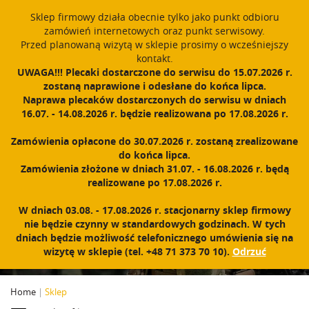
window.dataLayer = window.dataLayer || []; function gtag()
Sklep firmowy działa obecnie tylko jako punkt odbioru
{dataLayer.push(arguments);} gtag('js', new Date()); gtag('config',
zamówień internetowych oraz punkt serwisowy.
'UA-11892555-1');
Przed planowaną wizytą w sklepie prosimy o wcześniejszy
Polski
PROUDLY MADE IN POLAND SINCE 1984
kontakt.
UWAGA!!! Plecaki dostarczone do serwisu do 15.07.2026 r.
zostaną naprawione i odesłane do końca lipca.
Zarejestruj się
Zaloguj się
0
Naprawa plecaków dostarczonych do serwisu w dniach
16.07. - 14.08.2026 r. będzie realizowana po 17.08.2026 r.
N
a
Zamówienia opłacone do 30.07.2026 r. zostaną zrealizowane
w
do końca lipca.
i
Zamówienia złożone w dniach 31.07. - 16.08.2026 r. będą
g
realizowane po 17.08.2026 r.
a
c
PRODUKTY
W dniach 03.08. - 17.08.2026 r. stacjonarny sklep firmowy
j
nie będzie czynny w standardowych godzinach. W tych
a
dniach będzie możliwość telefonicznego umówienia się na
wizytę w sklepie (tel. +48 71 373 70 10).
Odrzuć
Home
|
Sklep