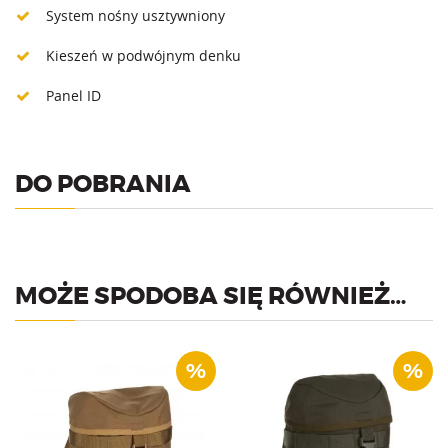
System nośny usztywniony
Kieszeń w podwójnym denku
Panel ID
DO POBRANIA
MOŻE SPODOBA SIĘ RÓWNIEŻ…
%
%
Kieszeń boczna kompatybilna
Kieszeń boczna kompatybilna