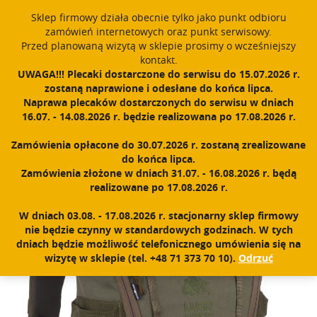
window.dataLayer = window.dataLayer || []; function gtag()
Sklep firmowy działa obecnie tylko jako punkt odbioru
{dataLayer.push(arguments);} gtag('js', new Date()); gtag('config',
zamówień internetowych oraz punkt serwisowy.
'UA-11892555-1');
Przed planowaną wizytą w sklepie prosimy o wcześniejszy
Polski
PROUDLY MADE IN POLAND SINCE 1984
kontakt.
UWAGA!!! Plecaki dostarczone do serwisu do 15.07.2026 r.
zostaną naprawione i odesłane do końca lipca.
Zarejestruj się
Zaloguj się
0
Naprawa plecaków dostarczonych do serwisu w dniach
16.07. - 14.08.2026 r. będzie realizowana po 17.08.2026 r.
N
a
Zamówienia opłacone do 30.07.2026 r. zostaną zrealizowane
w
Home
|
Sklep
|
Plecaki
|
Dagger
do końca lipca.
i
Zamówienia złożone w dniach 31.07. - 16.08.2026 r. będą
g
realizowane po 17.08.2026 r.
a
c
W dniach 03.08. - 17.08.2026 r. stacjonarny sklep firmowy
j
nie będzie czynny w standardowych godzinach. W tych
a
dniach będzie możliwość telefonicznego umówienia się na
wizytę w sklepie (tel. +48 71 373 70 10).
Odrzuć