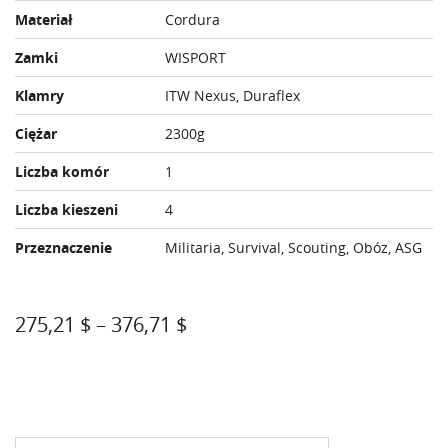
Materiał
Cordura
Zamki
WISPORT
Klamry
ITW Nexus, Duraflex
Ciężar
2300g
Liczba komór
1
Liczba kieszeni
4
Przeznaczenie
Militaria, Survival, Scouting, Obóz, ASG
Zakres
275,21
$
–
376,71
$
cen:
od
Kolor
275,21 $
do