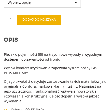
376,71 $
ilość
DODAJ DO KOSZYKA
Crafter
OPIS
Plecak o pojemności 55l na trzydniowe wypady z wygodnym
dostępem do zawartości od frontu.
Wysoki komfort użytkowania zapewnia system nośny FAS
PLUS MILITARY.
O jego trwałości decyduje zastosowanie takich materiałów jak:
oryginalna Cordura, markowe klamry i taśmy. Natomiast na
jego użyteczność i funkcjonalność wpływają nowatorskie
rozwiązania konstrukcyjne. Całość dopełnia wysoka jakość
wykonania.
Pojemność: 55 litrów