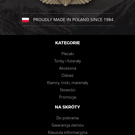
na
na
stronie
stronie
produktu
produktu
PROUDLY MADE IN POLAND SINCE 1984
KATEGORIE
Plecaki
Torby i futerały
Akcesoria
Odzież
Klamry, troki, materiały
Nowości
Promocje
NA SKRÓTY
Do pobrania
Gwarancja zwrotu
Klauzula informacyjna