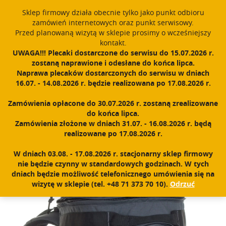
window.dataLayer = window.dataLayer || []; function gtag()
Sklep firmowy działa obecnie tylko jako punkt odbioru
{dataLayer.push(arguments);} gtag('js', new Date()); gtag('config',
zamówień internetowych oraz punkt serwisowy.
'UA-11892555-1');
Przed planowaną wizytą w sklepie prosimy o wcześniejszy
Polski
PROUDLY MADE IN POLAND SINCE 1984
kontakt.
UWAGA!!! Plecaki dostarczone do serwisu do 15.07.2026 r.
zostaną naprawione i odesłane do końca lipca.
Zarejestruj się
Zaloguj się
0
Naprawa plecaków dostarczonych do serwisu w dniach
16.07. - 14.08.2026 r. będzie realizowana po 17.08.2026 r.
N
a
Zamówienia opłacone do 30.07.2026 r. zostaną zrealizowane
w
Home
|
Sklep
|
Plecaki
|
Crafter
do końca lipca.
i
Zamówienia złożone w dniach 31.07. - 16.08.2026 r. będą
g
realizowane po 17.08.2026 r.
a
c
W dniach 03.08. - 17.08.2026 r. stacjonarny sklep firmowy
j
nie będzie czynny w standardowych godzinach. W tych
a
dniach będzie możliwość telefonicznego umówienia się na
wizytę w sklepie (tel. +48 71 373 70 10).
Odrzuć