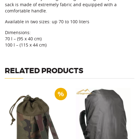
sack is made of extremely fabric and equipped with a
comfortable handle.
Available in two sizes: up 70 to 100 liters
Dimensions:
70 l – (95 x 40 cm)
100 l – (115 x 44 cm)
RELATED PRODUCTS
%
Backpack cover for 30-40l
A pocket for a water bottle.
backpack.