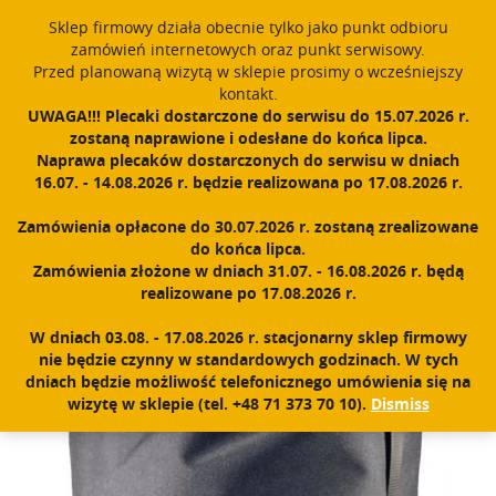
Sklep firmowy działa obecnie tylko jako punkt odbioru
English
PROUDLY MADE IN POLAND SINCE 1984
zamówień internetowych oraz punkt serwisowy.
Przed planowaną wizytą w sklepie prosimy o wcześniejszy
Register
Sign In
0
kontakt.
UWAGA!!! Plecaki dostarczone do serwisu do 15.07.2026 r.
T
zostaną naprawione i odesłane do końca lipca.
o
Naprawa plecaków dostarczonych do serwisu w dniach
g
16.07. - 14.08.2026 r. będzie realizowana po 17.08.2026 r.
Home
|
Shop
|
Accessories
|
Transport sacks
|
Transport sack 70l
g
l
Zamówienia opłacone do 30.07.2026 r. zostaną zrealizowane
e
do końca lipca.
n
Zamówienia złożone w dniach 31.07. - 16.08.2026 r. będą
a
realizowane po 17.08.2026 r.
v
i
W dniach 03.08. - 17.08.2026 r. stacjonarny sklep firmowy
g
nie będzie czynny w standardowych godzinach. W tych
a
dniach będzie możliwość telefonicznego umówienia się na
t
wizytę w sklepie (tel. +48 71 373 70 10).
Dismiss
i
o
n