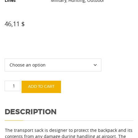
Lines
Military, Hunting, Outdoor
46,11
$
Color
Transport
ADD TO CART
sack
70l
quantity
DESCRIPTION
The transport sack is designer to protect the backpack and its
contents from any damage during handling at airport. The