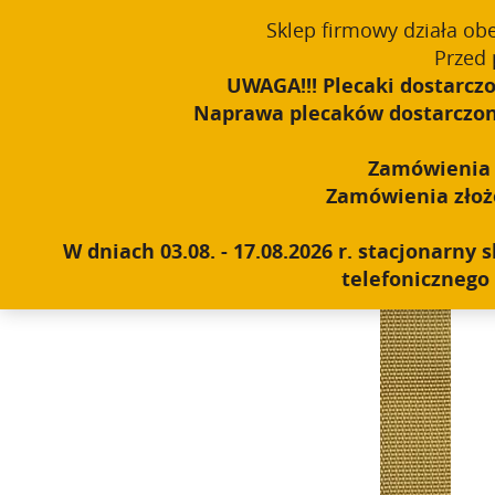
Sklep firmowy działa ob
English
PROUDLY MADE IN POLAND SINCE 1984
Przed 
UWAGA!!! Plecaki dostarczo
Naprawa plecaków dostarczonyc
Home
|
Shop
|
Buckles and straps
|
Tapes
|
Tape PA
Zamówienia o
Zamówienia złożon
W dniach 03.08. - 17.08.2026 r. stacjonarn
telefonicznego 