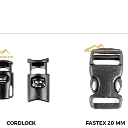
Lock for cord or gum.
Fastex for 20 mm wide ta
CORDLOCK
FASTEX 20 MM