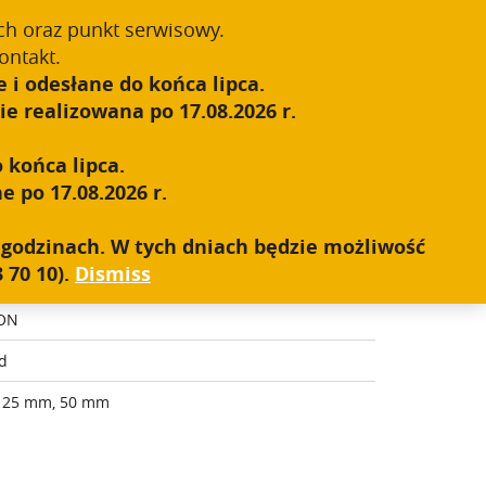
Register
Sign In
0
ch oraz punkt serwisowy.
ontakt.
 i odesłane do końca lipca.
S.W.A.T.
SALES NETWORK
CONTACT
e realizowana po 17.08.2026 r.
 końca lipca.
e po 17.08.2026 r.
h godzinach. W tych dniach będzie możliwość
 70 10).
Dismiss
y, Hunting, Outdoor
ON
d
 25 mm, 50 mm