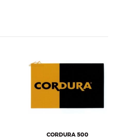
CORDURA 500 fabric in various
pe.
colors.
CORDURA 500