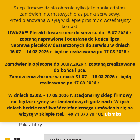
Sklep firmowy działa obecnie tylko jako punkt odbioru
English
PROUDLY MADE IN POLAND SINCE 1984
zamówień internetowych oraz punkt serwisowy.
Przed planowaną wizytą w sklepie prosimy o wcześniejszy
Register
Sign In
0
kontakt.
UWAGA!!! Plecaki dostarczone do serwisu do 15.07.2026 r.
T
zostaną naprawione i odesłane do końca lipca.
o
Naprawa plecaków dostarczonych do serwisu w dniach
g
16.07. - 14.08.2026 r. będzie realizowana po 17.08.2026 r.
g
l
Zamówienia opłacone do 30.07.2026 r. zostaną zrealizowane
e
do końca lipca.
n
PRODUCTS
Zamówienia złożone w dniach 31.07. - 16.08.2026 r. będą
a
realizowane po 17.08.2026 r.
v
i
W dniach 03.08. - 17.08.2026 r. stacjonarny sklep firmowy
g
nie będzie czynny w standardowych godzinach. W tych
a
dniach będzie możliwość telefonicznego umówienia się na
t
wizytę w sklepie (tel. +48 71 373 70 10).
Dismiss
Home
|
Shop
i
Pokaż filtry
o
n