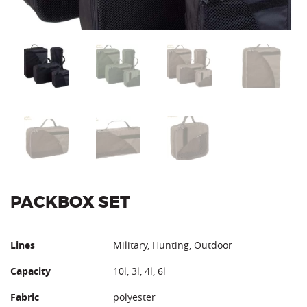
PACKBOX SET
Lines
Military, Hunting, Outdoor
Capacity
10l, 3l, 4l, 6l
Fabric
polyester