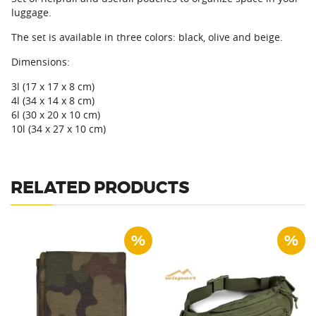
luggage.
The set is available in three colors: black, olive and beige.
Dimensions:
3l (17 x 17 x 8 cm)
4l (34 x 14 x 8 cm)
6l (30 x 20 x 10 cm)
10l (34 x 27 x 10 cm)
RELATED PRODUCTS
%
%
High capacity, durable and
Handy map holder made of
reliable bag made of Cordura
Cordura.
carrying on the hips.