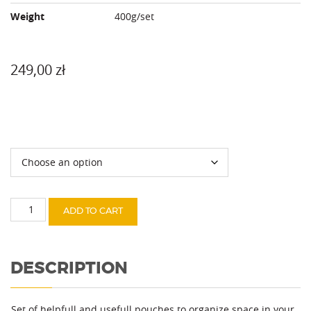
Weight
400g/set
249,00
zł
Color
PackBox
ADD TO CART
Set
quantity
DESCRIPTION
Set of helpfull and usefull pouches to organize space in your