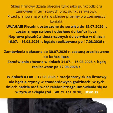
Sklep firmowy działa obecnie tylko jako punkt odbioru
English
PROUDLY MADE IN POLAND SINCE 1984
zamówień internetowych oraz punkt serwisowy.
Przed planowaną wizytą w sklepie prosimy o wcześniejszy
Register
Sign In
0
kontakt.
UWAGA!!! Plecaki dostarczone do serwisu do 15.07.2026 r.
T
zostaną naprawione i odesłane do końca lipca.
o
Naprawa plecaków dostarczonych do serwisu w dniach
g
16.07. - 14.08.2026 r. będzie realizowana po 17.08.2026 r.
Home
|
Shop
|
Accessories
|
First aid kit and pods
|
PackBox Set
g
l
Zamówienia opłacone do 30.07.2026 r. zostaną zrealizowane
e
do końca lipca.
n
Zamówienia złożone w dniach 31.07. - 16.08.2026 r. będą
a
realizowane po 17.08.2026 r.
v
i
W dniach 03.08. - 17.08.2026 r. stacjonarny sklep firmowy
g
nie będzie czynny w standardowych godzinach. W tych
a
dniach będzie możliwość telefonicznego umówienia się na
t
wizytę w sklepie (tel. +48 71 373 70 10).
Dismiss
i
o
n