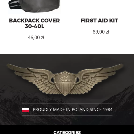
product
product
page
page
BACKPACK COVER
FIRST AID KIT
30-40L
zł
zł
This
product
has
multiple
variants.
The
options
may
be
chosen
on
the
PROUDLY MADE IN POLAND SINCE 1984
product
page
CATEGORIES