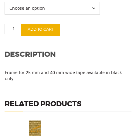
Frame
ADD TO CART
25/40
mm
quantity
DESCRIPTION
Frame for 25 mm and 40 mm wide tape available in black
only.
RELATED PRODUCTS