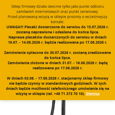
Sklep firmowy działa obecnie tylko jako punkt odbioru
English
PROUDLY MADE IN POLAND SINCE 1984
zamówień internetowych oraz punkt serwisowy.
Przed planowaną wizytą w sklepie prosimy o wcześniejszy
Register
Sign In
0
kontakt.
UWAGA!!! Plecaki dostarczone do serwisu do 15.07.2026 r.
T
zostaną naprawione i odesłane do końca lipca.
o
Naprawa plecaków dostarczonych do serwisu w dniach
g
16.07. - 14.08.2026 r. będzie realizowana po 17.08.2026 r.
Home
|
Shop
|
Buckles and straps
|
Buckles
|
Frame 25/40 mm
g
l
Zamówienia opłacone do 30.07.2026 r. zostaną zrealizowane
e
do końca lipca.
n
Zamówienia złożone w dniach 31.07. - 16.08.2026 r. będą
a
realizowane po 17.08.2026 r.
v
i
W dniach 03.08. - 17.08.2026 r. stacjonarny sklep firmowy
g
nie będzie czynny w standardowych godzinach. W tych
a
dniach będzie możliwość telefonicznego umówienia się na
t
wizytę w sklepie (tel. +48 71 373 70 10).
Dismiss
i
o
n