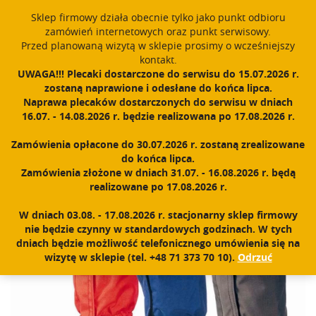
window.dataLayer = window.dataLayer || []; function gtag()
Sklep firmowy działa obecnie tylko jako punkt odbioru
{dataLayer.push(arguments);} gtag('js', new Date()); gtag('config',
zamówień internetowych oraz punkt serwisowy.
'UA-11892555-1');
Przed planowaną wizytą w sklepie prosimy o wcześniejszy
Polski
PROUDLY MADE IN POLAND SINCE 1984
kontakt.
UWAGA!!! Plecaki dostarczone do serwisu do 15.07.2026 r.
zostaną naprawione i odesłane do końca lipca.
Zarejestruj się
Zaloguj się
0
Naprawa plecaków dostarczonych do serwisu w dniach
16.07. - 14.08.2026 r. będzie realizowana po 17.08.2026 r.
N
a
Zamówienia opłacone do 30.07.2026 r. zostaną zrealizowane
w
Home
|
Sklep
|
Odzież
|
Yeti
do końca lipca.
i
Zamówienia złożone w dniach 31.07. - 16.08.2026 r. będą
g
realizowane po 17.08.2026 r.
a
c
W dniach 03.08. - 17.08.2026 r. stacjonarny sklep firmowy
j
nie będzie czynny w standardowych godzinach. W tych
a
dniach będzie możliwość telefonicznego umówienia się na
wizytę w sklepie (tel. +48 71 373 70 10).
Odrzuć