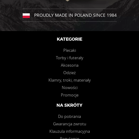
stronie
produktu
produktu
PROUDLY MADE IN POLAND SINCE 1984
KATEGORIE
Plecaki
Torby i futerały
Akcesoria
Odzież
Klamry, troki, materiały
Nowości
Promocje
NA SKRÓTY
Do pobrania
Gwarancja zwrotu
Klauzula informacyjna
Regulamin