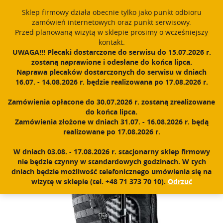
window.dataLayer = window.dataLayer || []; function gtag()
Sklep firmowy działa obecnie tylko jako punkt odbioru
{dataLayer.push(arguments);} gtag('js', new Date()); gtag('config',
zamówień internetowych oraz punkt serwisowy.
'UA-11892555-1');
Przed planowaną wizytą w sklepie prosimy o wcześniejszy
Polski
PROUDLY MADE IN POLAND SINCE 1984
kontakt.
UWAGA!!! Plecaki dostarczone do serwisu do 15.07.2026 r.
zostaną naprawione i odesłane do końca lipca.
Zarejestruj się
Zaloguj się
0
Naprawa plecaków dostarczonych do serwisu w dniach
16.07. - 14.08.2026 r. będzie realizowana po 17.08.2026 r.
N
a
Zamówienia opłacone do 30.07.2026 r. zostaną zrealizowane
w
Home
|
Sklep
|
Torby i futerały
|
Pokrowiec na broń 100
do końca lipca.
i
Zamówienia złożone w dniach 31.07. - 16.08.2026 r. będą
g
realizowane po 17.08.2026 r.
a
c
W dniach 03.08. - 17.08.2026 r. stacjonarny sklep firmowy
j
nie będzie czynny w standardowych godzinach. W tych
a
dniach będzie możliwość telefonicznego umówienia się na
wizytę w sklepie (tel. +48 71 373 70 10).
Odrzuć