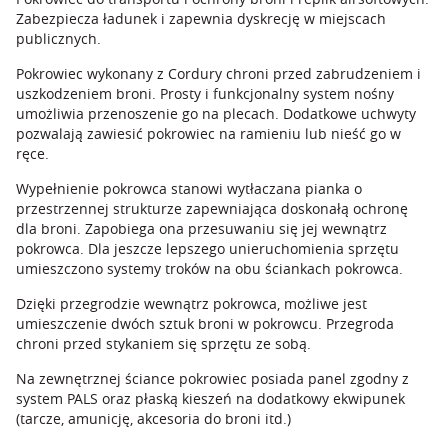
Zabezpiecza ładunek i zapewnia dyskrecję w miejscach
publicznych.
Pokrowiec wykonany z Cordury chroni przed zabrudzeniem i
uszkodzeniem broni. Prosty i funkcjonalny system nośny
umożliwia przenoszenie go na plecach. Dodatkowe uchwyty
pozwalają zawiesić pokrowiec na ramieniu lub nieść go w
ręce.
Wypełnienie pokrowca stanowi wytłaczana pianka o
przestrzennej strukturze zapewniająca doskonałą ochronę
dla broni. Zapobiega ona przesuwaniu się jej wewnątrz
pokrowca. Dla jeszcze lepszego unieruchomienia sprzętu
umieszczono systemy troków na obu ściankach pokrowca.
Dzięki przegrodzie wewnątrz pokrowca, możliwe jest
umieszczenie dwóch sztuk broni w pokrowcu. Przegroda
chroni przed stykaniem się sprzętu ze sobą.
Na zewnętrznej ściance pokrowiec posiada panel zgodny z
system PALS oraz płaską kieszeń na dodatkowy ekwipunek
(tarcze, amunicję, akcesoria do broni itd.)