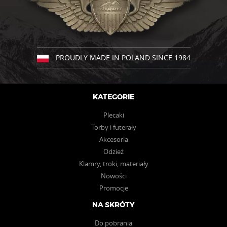
można
można
wybrać
wybrać
na
na
stronie
stronie
produktu
produktu
PROUDLY MADE IN POLAND SINCE 1984
KATEGORIE
Plecaki
Torby i futerały
Akcesoria
Odzież
Klamry, troki, materiały
Nowości
Promocje
NA SKRÓTY
Do pobrania