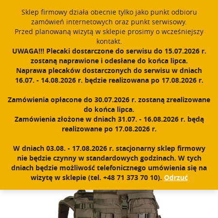
window.dataLayer = window.dataLayer || []; function gtag()
Sklep firmowy działa obecnie tylko jako punkt odbioru
{dataLayer.push(arguments);} gtag('js', new Date()); gtag('config',
zamówień internetowych oraz punkt serwisowy.
'UA-11892555-1');
Przed planowaną wizytą w sklepie prosimy o wcześniejszy
Polski
PROUDLY MADE IN POLAND SINCE 1984
kontakt.
UWAGA!!! Plecaki dostarczone do serwisu do 15.07.2026 r.
zostaną naprawione i odesłane do końca lipca.
Zarejestruj się
Zaloguj się
0
Naprawa plecaków dostarczonych do serwisu w dniach
16.07. - 14.08.2026 r. będzie realizowana po 17.08.2026 r.
N
a
Zamówienia opłacone do 30.07.2026 r. zostaną zrealizowane
w
Home
|
Sklep
|
Plecaki
|
Plecak z noszakiem dla PPZR GROM
do końca lipca.
i
Zamówienia złożone w dniach 31.07. - 16.08.2026 r. będą
g
realizowane po 17.08.2026 r.
a
c
W dniach 03.08. - 17.08.2026 r. stacjonarny sklep firmowy
j
nie będzie czynny w standardowych godzinach. W tych
a
dniach będzie możliwość telefonicznego umówienia się na
wizytę w sklepie (tel. +48 71 373 70 10).
Odrzuć