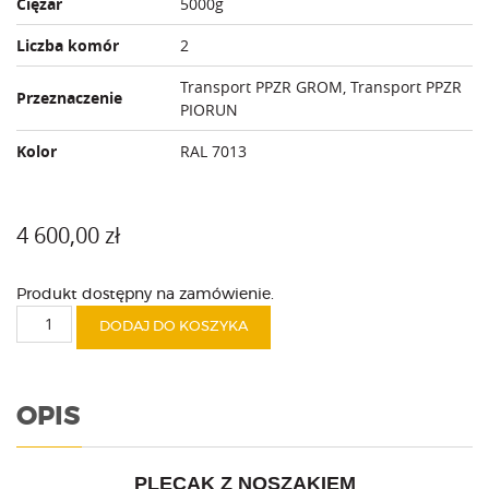
Ciężar
5000g
Liczba komór
2
Transport PPZR GROM, Transport PPZR
Przeznaczenie
PIORUN
Kolor
RAL 7013
4 600,00
zł
Produkt dostępny na zamówienie.
ilość
DODAJ DO KOSZYKA
Plecak
z
noszakiem
dla
OPIS
PPZR
GROM
PLECAK Z NOSZAKIEM