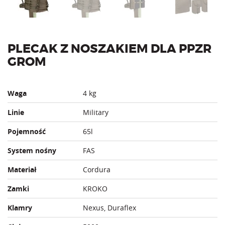
PLECAK Z NOSZAKIEM DLA PPZR
GROM
Waga
4 kg
Linie
Military
Pojemność
65l
System nośny
FAS
Materiał
Cordura
Zamki
KROKO
Klamry
Nexus, Duraflex