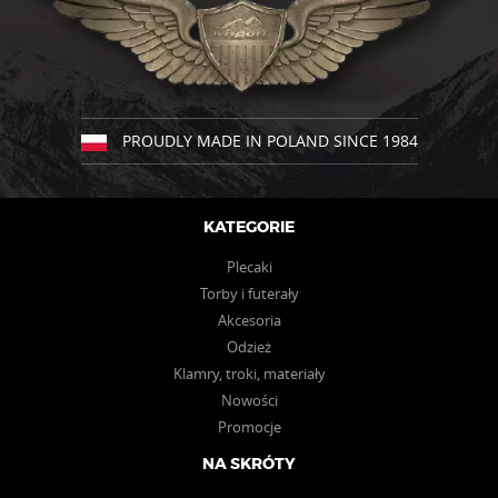
można
wybrać
na
stronie
produktu
PROUDLY MADE IN POLAND SINCE 1984
KATEGORIE
Plecaki
Torby i futerały
Akcesoria
Odzież
Klamry, troki, materiały
Nowości
Promocje
NA SKRÓTY