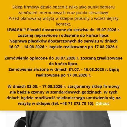
window.dataLayer = window.dataLayer || []; function gtag()
Sklep firmowy działa obecnie tylko jako punkt odbioru
{dataLayer.push(arguments);} gtag('js', new Date()); gtag('config',
zamówień internetowych oraz punkt serwisowy.
'UA-11892555-1');
Przed planowaną wizytą w sklepie prosimy o wcześniejszy
Polski
PROUDLY MADE IN POLAND SINCE 1984
kontakt.
UWAGA!!! Plecaki dostarczone do serwisu do 15.07.2026 r.
zostaną naprawione i odesłane do końca lipca.
Zarejestruj się
Zaloguj się
0
Naprawa plecaków dostarczonych do serwisu w dniach
16.07. - 14.08.2026 r. będzie realizowana po 17.08.2026 r.
N
a
Zamówienia opłacone do 30.07.2026 r. zostaną zrealizowane
w
Home
|
Sklep
|
Akcesoria
|
Peleryna 50-60l
do końca lipca.
i
Zamówienia złożone w dniach 31.07. - 16.08.2026 r. będą
g
realizowane po 17.08.2026 r.
a
c
W dniach 03.08. - 17.08.2026 r. stacjonarny sklep firmowy
j
nie będzie czynny w standardowych godzinach. W tych
a
dniach będzie możliwość telefonicznego umówienia się na
wizytę w sklepie (tel. +48 71 373 70 10).
Odrzuć