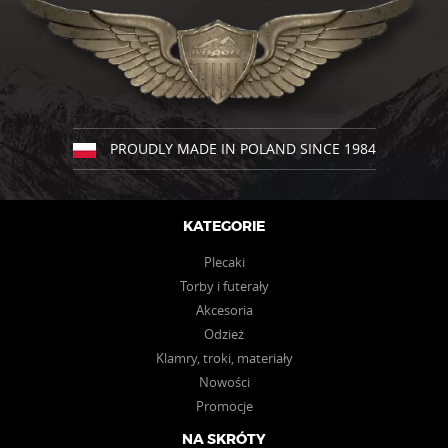
wariantów.
wariantów.
Opcje
Opcje
można
można
wybrać
wybrać
na
na
stronie
stronie
produktu
produktu
PROUDLY MADE IN POLAND SINCE 1984
KATEGORIE
Plecaki
Torby i futerały
Akcesoria
Odzież
Klamry, troki, materiały
Nowości
Promocje
NA SKRÓTY