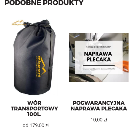
PODOBNE PRODUKTY
Wór transportowy
zabezpieczający plecak oraz
jego zawartość podczas
transportu.
WÓR
POGWARANCYJNA
TRANSPORTOWY
NAPRAWA PLECAKA
100L.
10,00
zł
zł
Ten