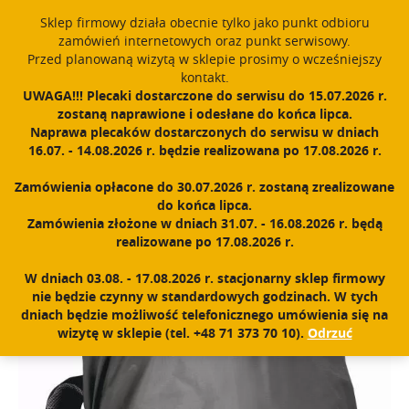
window.dataLayer = window.dataLayer || []; function gtag()
Sklep firmowy działa obecnie tylko jako punkt odbioru
{dataLayer.push(arguments);} gtag('js', new Date()); gtag('config',
zamówień internetowych oraz punkt serwisowy.
'UA-11892555-1');
Przed planowaną wizytą w sklepie prosimy o wcześniejszy
Polski
PROUDLY MADE IN POLAND SINCE 1984
kontakt.
UWAGA!!! Plecaki dostarczone do serwisu do 15.07.2026 r.
zostaną naprawione i odesłane do końca lipca.
Zarejestruj się
Zaloguj się
0
Naprawa plecaków dostarczonych do serwisu w dniach
16.07. - 14.08.2026 r. będzie realizowana po 17.08.2026 r.
N
a
Zamówienia opłacone do 30.07.2026 r. zostaną zrealizowane
w
Home
|
Sklep
|
Akcesoria
|
Peleryna 30-40l
do końca lipca.
i
Zamówienia złożone w dniach 31.07. - 16.08.2026 r. będą
g
realizowane po 17.08.2026 r.
a
c
W dniach 03.08. - 17.08.2026 r. stacjonarny sklep firmowy
j
nie będzie czynny w standardowych godzinach. W tych
a
dniach będzie możliwość telefonicznego umówienia się na
wizytę w sklepie (tel. +48 71 373 70 10).
Odrzuć