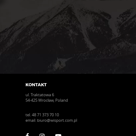
na
stronie
produktu
KONTAKT
ul. Traktatowa 6
54-425 Wrocław, Poland
tel.
48 71 373 70 10
email:
biuro@wisport.com.pl