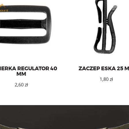
ka regulator o szerokości 40
Zaczep eska na taśmę o szer
mm.
25 mm.
ERKA REGULATOR 40
ZACZEP ESKA 25 
MM
1,80
zł
2,60
zł