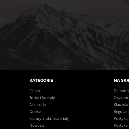
wybrać
na
stronie
produktu
KATEGORIE
NA SK
Plecaki
Do pobr
Torby i futerały
Gwarancj
Akcesoria
Klauzula
Odzież
Regulam
Klamry, troki, materiały
Polityka
Nowości
Polityka