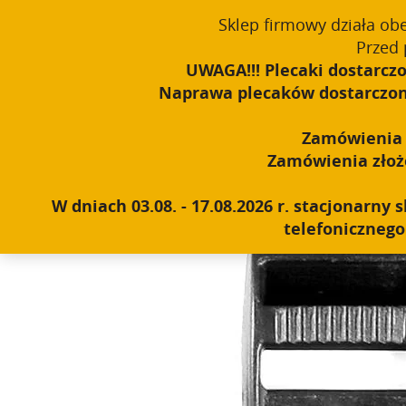
window.dataLayer = window.dataLayer || []; function gtag(){dataLayer
Sklep firmowy działa ob
Polski
PROUDLY MADE IN POLAND SINCE 1984
Przed 
UWAGA!!! Plecaki dostarczo
Naprawa plecaków dostarczonyc
Zamówienia o
Home
|
Sklep
|
Klamry, troki, materiały
|
Klamerka samoz
Zamówienia złożon
W dniach 03.08. - 17.08.2026 r. stacjonarn
telefonicznego 