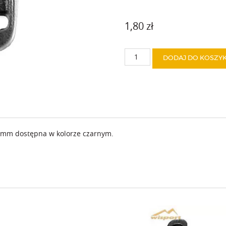
1,80
zł
ilość
DODAJ DO KOSZY
Klamerka
samozaciskowa
20
mm
 mm dostępna w kolorze czarnym.