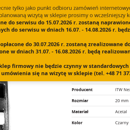
.push(arguments);} gtag('js', new Date()); gtag('config', 'UA-118925
ecnie tylko jako punkt odbioru zamówień internetowy
planowaną wizytą w sklepie prosimy o wcześniejszy k
ne do serwisu do 15.07.2026 r. zostaną naprawione
O NAS
TECHNOLOGIA
PRODUKTY
B2B
h do serwisu w dniach 16.07. - 14.08.2026 r. będzi
płacone do 30.07.2026 r. zostaną zrealizowane do
aciskowa 20 mm
e w dniach 31.07. - 16.08.2026 r. będą realizowan
KLAMERKA SA
y sklep firmowy nie będzie czynny w standardowyc
umówienia się na wizytę w sklepie (tel. +48 71 373
Linie
Militar
Producent
ITW Ne
Rozmiar
20 mm
Materiał
Acetal
Kolor
Czarny