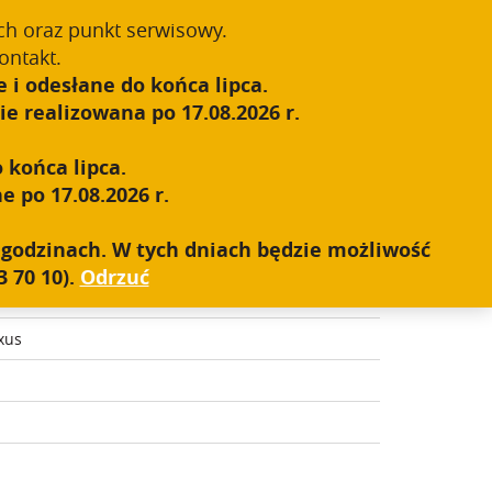
55-1');
ch oraz punkt serwisowy.
Zarejestruj się
Zaloguj się
0
ontakt.
 i odesłane do końca lipca.
S.W.A.T.
SIEĆ SPRZEDAŻY
KONTAKT
e realizowana po 17.08.2026 r.
 końca lipca.
e po 17.08.2026 r.
MOZACISKOWA 20 MM
h godzinach. W tych dniach będzie możliwość
 70 10).
Odrzuć
y, Hunting, Outdoor
xus