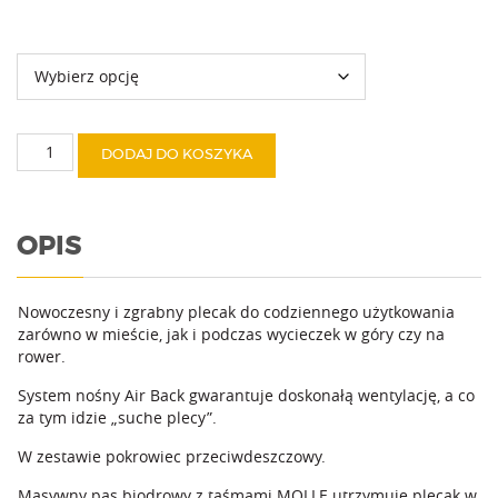
Kolor
649,00 zł
do
849,00 zł
ilość
DODAJ DO KOSZYKA
Caracal
OPIS
Nowoczesny i zgrabny plecak do codziennego użytkowania
zarówno w mieście, jak i podczas wycieczek w góry czy na
rower.
System nośny Air Back gwarantuje doskonałą wentylację, a co
za tym idzie „suche plecy”.
W zestawie pokrowiec przeciwdeszczowy.
Masywny pas biodrowy z taśmami MOLLE utrzymuje plecak w