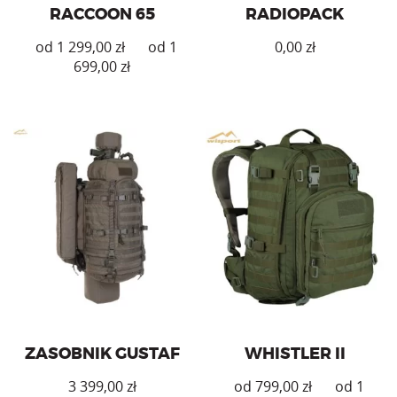
RACCOON 65
RADIOPACK
zł
0,00
zł
zł
Ten
produkt
ma
wiele
wariantów.
Opcje
Noszak z plecakiem do
Plecak militarno-surwiwalowy
można
przenoszenia granatnika Carl
o pojemności 35l. System
wybrać
Gustaf
nośny SAS Military.
na
stronie
produktu
ZASOBNIK GUSTAF
WHISTLER II
3 399,00
zł
zł