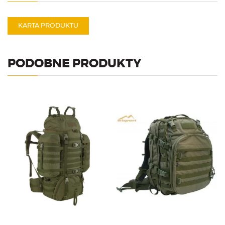
KARTA PRODUKTU
PODOBNE PRODUKTY
Plecak militarno surwiwalowy
Plecak dla radiowca, na
o pojemności 65l. System
radiostację typu AN/PRC.
nośny FAS+ Military.