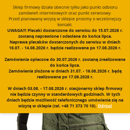
window.dataLayer = window.dataLayer || []; function gtag()
Sklep firmowy działa obecnie tylko jako punkt odbioru
{dataLayer.push(arguments);} gtag('js', new Date()); gtag('config',
zamówień internetowych oraz punkt serwisowy.
'UA-11892555-1');
Przed planowaną wizytą w sklepie prosimy o wcześniejszy
Polski
PROUDLY MADE IN POLAND SINCE 1984
kontakt.
UWAGA!!! Plecaki dostarczone do serwisu do 15.07.2026 r.
zostaną naprawione i odesłane do końca lipca.
Zarejestruj się
Zaloguj się
0
Naprawa plecaków dostarczonych do serwisu w dniach
16.07. - 14.08.2026 r. będzie realizowana po 17.08.2026 r.
N
a
Zamówienia opłacone do 30.07.2026 r. zostaną zrealizowane
w
Home
|
Sklep
|
Plecaki
|
Caracal
do końca lipca.
i
Zamówienia złożone w dniach 31.07. - 16.08.2026 r. będą
g
realizowane po 17.08.2026 r.
a
c
W dniach 03.08. - 17.08.2026 r. stacjonarny sklep firmowy
j
nie będzie czynny w standardowych godzinach. W tych
a
dniach będzie możliwość telefonicznego umówienia się na
wizytę w sklepie (tel. +48 71 373 70 10).
Odrzuć