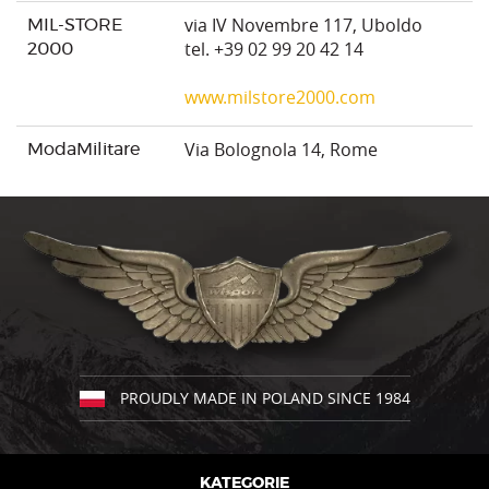
via IV Novembre 117, Uboldo
MIL-STORE
tel. +39 02 99 20 42 14
2000
www.milstore2000.com
Via Bolognola 14, Rome
ModaMilitare
Warehouse, local order pickup
only.
www.modamilitare.it
PROUDLY MADE IN POLAND SINCE 1984
KATEGORIE