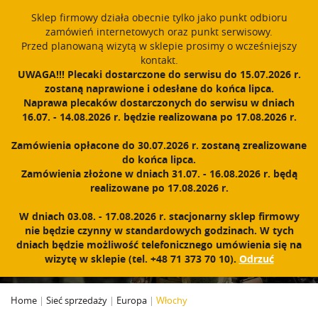
window.dataLayer = window.dataLayer || []; function gtag()
Sklep firmowy działa obecnie tylko jako punkt odbioru
{dataLayer.push(arguments);} gtag('js', new Date()); gtag('config',
zamówień internetowych oraz punkt serwisowy.
'UA-11892555-1');
Przed planowaną wizytą w sklepie prosimy o wcześniejszy
Polski
PROUDLY MADE IN POLAND SINCE 1984
kontakt.
UWAGA!!! Plecaki dostarczone do serwisu do 15.07.2026 r.
zostaną naprawione i odesłane do końca lipca.
Zarejestruj się
Zaloguj się
0
Naprawa plecaków dostarczonych do serwisu w dniach
16.07. - 14.08.2026 r. będzie realizowana po 17.08.2026 r.
N
a
Zamówienia opłacone do 30.07.2026 r. zostaną zrealizowane
w
do końca lipca.
i
Zamówienia złożone w dniach 31.07. - 16.08.2026 r. będą
g
realizowane po 17.08.2026 r.
a
c
WŁOCHY
W dniach 03.08. - 17.08.2026 r. stacjonarny sklep firmowy
j
nie będzie czynny w standardowych godzinach. W tych
a
dniach będzie możliwość telefonicznego umówienia się na
wizytę w sklepie (tel. +48 71 373 70 10).
Odrzuć
Home
|
Sieć sprzedaży
|
Europa
|
Włochy