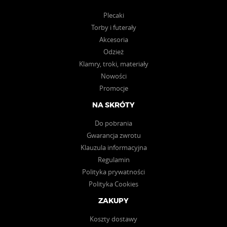
Brunnlettberg 26,
Plecaki
CAMOSTORE
Schmidmühlen
Torby i futerały
tel. 09474-9523253
Akcesoria
Odzież
www.camostore.de
Klamry, troki, materiały
Nowości
Promocje
An der Laugna 1, Adelsried
DEHLER
tel. +49 08294 5114 671
NA SKRÓTY
www.spezial-depot.de
Do pobrania
Gwarancja zwrotu
Johann-Philipp-Reis-Straße
Klauzula informacyjna
Jagd, Angel &
18, Simmern
Outdoor Store
Regulamin
tel. +49 (0) 6761 - 918 77 20
Polityka prywatności
Polityka Cookies
www.gerryflintlocks.de
ZAKUPY
Industriestr. 8, Rugendorf
KOTTE & ZELLER
Koszty dostawy