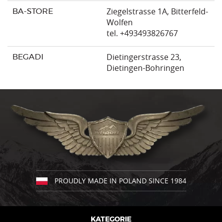
Ziegelstrasse 1A, Bitterfeld-
BA-STORE
Wolfen
tel. +493493826767
Dietingerstrasse 23,
BEGADI
Dietingen-Bohringen
tel. +49740492001-13
www.begadi.com
Bismarckstr. 30, Haiger
BREIDENBACH
tel. +49 02773 8349488
www.breidenbach-forst.de
Angerstraße 107, OT
PROUDLY MADE IN POLAND SINCE 1984
Bushcraftcamp
Krottorf, Gröningen
www.bushcraftcamp.de
KATEGORIE