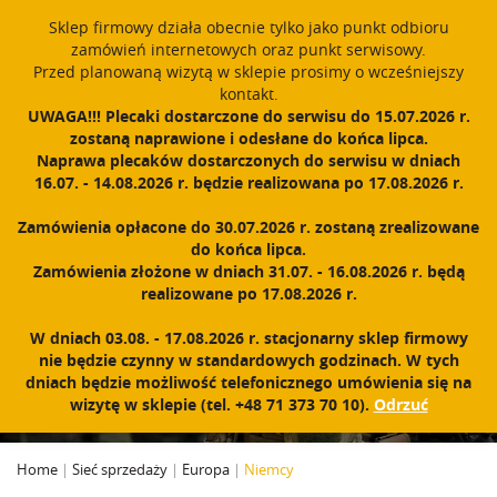
window.dataLayer = window.dataLayer || []; function gtag()
Sklep firmowy działa obecnie tylko jako punkt odbioru
{dataLayer.push(arguments);} gtag('js', new Date()); gtag('config',
zamówień internetowych oraz punkt serwisowy.
'UA-11892555-1');
Przed planowaną wizytą w sklepie prosimy o wcześniejszy
Polski
PROUDLY MADE IN POLAND SINCE 1984
kontakt.
UWAGA!!! Plecaki dostarczone do serwisu do 15.07.2026 r.
zostaną naprawione i odesłane do końca lipca.
Zarejestruj się
Zaloguj się
0
Naprawa plecaków dostarczonych do serwisu w dniach
16.07. - 14.08.2026 r. będzie realizowana po 17.08.2026 r.
N
a
Zamówienia opłacone do 30.07.2026 r. zostaną zrealizowane
w
do końca lipca.
i
Zamówienia złożone w dniach 31.07. - 16.08.2026 r. będą
g
realizowane po 17.08.2026 r.
a
c
NIEMCY
W dniach 03.08. - 17.08.2026 r. stacjonarny sklep firmowy
j
nie będzie czynny w standardowych godzinach. W tych
a
dniach będzie możliwość telefonicznego umówienia się na
wizytę w sklepie (tel. +48 71 373 70 10).
Odrzuć
Home
|
Sieć sprzedaży
|
Europa
|
Niemcy