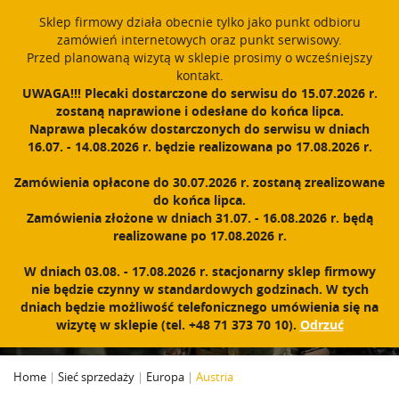
window.dataLayer = window.dataLayer || []; function gtag()
Sklep firmowy działa obecnie tylko jako punkt odbioru
{dataLayer.push(arguments);} gtag('js', new Date()); gtag('config',
zamówień internetowych oraz punkt serwisowy.
'UA-11892555-1');
Przed planowaną wizytą w sklepie prosimy o wcześniejszy
Polski
PROUDLY MADE IN POLAND SINCE 1984
kontakt.
UWAGA!!! Plecaki dostarczone do serwisu do 15.07.2026 r.
zostaną naprawione i odesłane do końca lipca.
Zarejestruj się
Zaloguj się
0
Naprawa plecaków dostarczonych do serwisu w dniach
16.07. - 14.08.2026 r. będzie realizowana po 17.08.2026 r.
N
a
Zamówienia opłacone do 30.07.2026 r. zostaną zrealizowane
w
do końca lipca.
i
Zamówienia złożone w dniach 31.07. - 16.08.2026 r. będą
g
realizowane po 17.08.2026 r.
a
c
AUSTRIA
W dniach 03.08. - 17.08.2026 r. stacjonarny sklep firmowy
j
nie będzie czynny w standardowych godzinach. W tych
a
dniach będzie możliwość telefonicznego umówienia się na
wizytę w sklepie (tel. +48 71 373 70 10).
Odrzuć
Home
|
Sieć sprzedaży
|
Europa
|
Austria