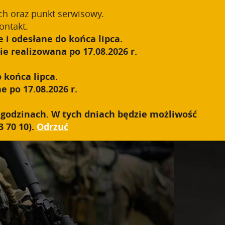
55-1');
ch oraz punkt serwisowy.
Zarejestruj się
Zaloguj się
0
ontakt.
 i odesłane do końca lipca.
S.W.A.T.
SIEĆ SPRZEDAŻY
KONTAKT
e realizowana po 17.08.2026 r.
 końca lipca.
e po 17.08.2026 r.
h godzinach. W tych dniach będzie możliwość
 70 10).
Odrzuć