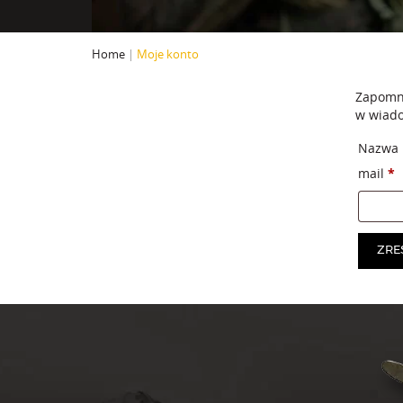
Home
|
Moje konto
Zapomni
w wiado
Nazwa u
W
mail
*
ZRE