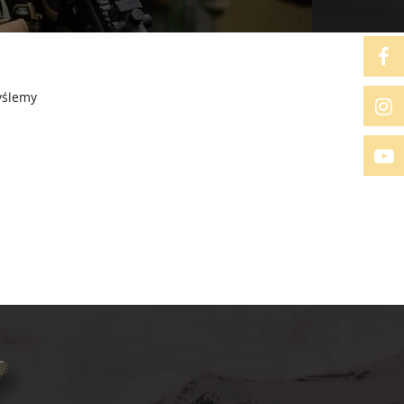
yślemy