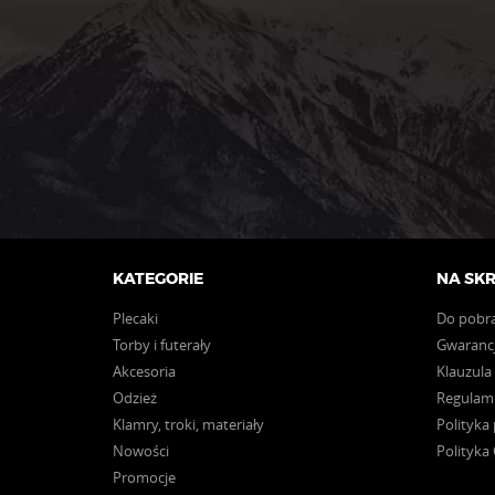
KATEGORIE
NA SK
Plecaki
Do pobr
Torby i futerały
Gwarancj
Akcesoria
Klauzula
Odzież
Regulam
Klamry, troki, materiały
Polityka
Nowości
Polityka
Promocje