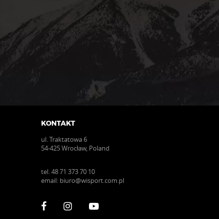
KONTAKT
ul. Traktatowa 6
54-425 Wrocław, Poland
tel.
48 71 373 70 10
email:
biuro@wisport.com.pl