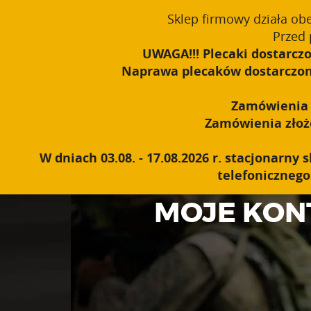
window.dataLayer = window.dataLayer || []; function gtag(){dataLayer
Sklep firmowy działa ob
Polski
PROUDLY MADE IN POLAND SINCE 1984
Przed 
UWAGA!!! Plecaki dostarczo
Naprawa plecaków dostarczonyc
Zamówienia o
Zamówienia złożon
W dniach 03.08. - 17.08.2026 r. stacjonarn
telefonicznego 
MOJE KON