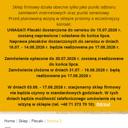
window.dataLayer = window.dataLayer || []; function gtag()
Sklep firmowy działa obecnie tylko jako punkt odbioru
{dataLayer.push(arguments);} gtag('js', new Date()); gtag('config',
zamówień internetowych oraz punkt serwisowy.
'UA-11892555-1');
Przed planowaną wizytą w sklepie prosimy o wcześniejszy
Polski
PROUDLY MADE IN POLAND SINCE 1984
kontakt.
UWAGA!!! Plecaki dostarczone do serwisu do 15.07.2026 r.
zostaną naprawione i odesłane do końca lipca.
Zarejestruj się
Zaloguj się
0
Naprawa plecaków dostarczonych do serwisu w dniach
16.07. - 14.08.2026 r. będzie realizowana po 17.08.2026 r.
N
a
Zamówienia opłacone do 30.07.2026 r. zostaną zrealizowane
w
do końca lipca.
i
Zamówienia złożone w dniach 31.07. - 16.08.2026 r. będą
g
realizowane po 17.08.2026 r.
a
c
PLECAKI
W dniach 03.08. - 17.08.2026 r. stacjonarny sklep firmowy
j
nie będzie czynny w standardowych godzinach. W tych
a
dniach będzie możliwość telefonicznego umówienia się na
wizytę w sklepie (tel. +48 71 373 70 10).
Odrzuć
Home
|
Sklep
|
Plecaki
|
Strona 3