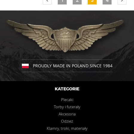
1
2
3
4
PROUDLY MADE IN POLAND SINCE 1984
KATEGORIE
Plecaki
Torby i futerały
Akcesoria
Odzież
Klamry, troki, materiały